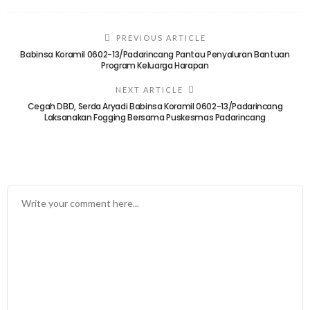
PREVIOUS ARTICLE
Babinsa Koramil 0602-13/Padarincang Pantau Penyaluran Bantuan
Program Keluarga Harapan
NEXT ARTICLE
Cegah DBD, Serda Aryadi Babinsa Koramil 0602-13/Padarincang
Laksanakan Fogging Bersama Puskesmas Padarincang
TINGGALKAN BALASAN