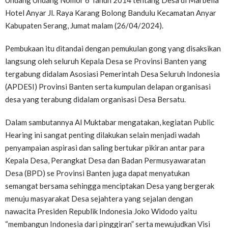
Undang Undang Nomor 6 Tahun 2014 tentang Desa di Marbella
Hotel Anyar Jl. Raya Karang Bolong Bandulu Kecamatan Anyar
Kabupaten Serang, Jumat malam (26/04/2024).
Pembukaan itu ditandai dengan pemukulan gong yang disaksikan
langsung oleh seluruh Kepala Desa se Provinsi Banten yang
tergabung didalam Asosiasi Pemerintah Desa Seluruh Indonesia
(APDESI) Provinsi Banten serta kumpulan delapan organisasi
desa yang terabung didalam organisasi Desa Bersatu.
Dalam sambutannya Al Muktabar mengatakan, kegiatan Public
Hearing ini sangat penting dilakukan selain menjadi wadah
penyampaian aspirasi dan saling bertukar pikiran antar para
Kepala Desa, Perangkat Desa dan Badan Permusyawaratan
Desa (BPD) se Provinsi Banten juga dapat menyatukan
semangat bersama sehingga menciptakan Desa yang bergerak
menuju masyarakat Desa sejahtera yang sejalan dengan
nawacita Presiden Republik Indonesia Joko Widodo yaitu
“membangun Indonesia dari pinggiran” serta mewujudkan Visi