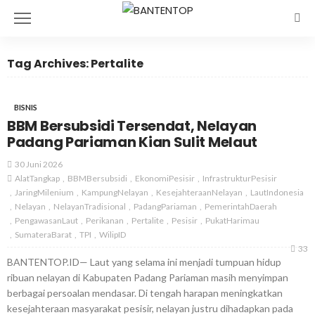
Tag Archives: Pertalite
BISNIS
BBM Bersubsidi Tersendat, Nelayan
Padang Pariaman Kian Sulit Melaut
30 Juni 2026
AlatTangkap
BBMBersubsidi
EkonomiPesisir
InfrastrukturPesisir
JaringMilenium
KampungNelayan
KesejahteraanNelayan
LautIndonesia
Nelayan
NelayanTradisional
PadangPariaman
PemerintahDaerah
PengawasanLaut
Perikanan
Pertalite
Pesisir
PukatHarimau
SumateraBarat
TPI
WilipID
33
BANTENTOP.ID— Laut yang selama ini menjadi tumpuan hidup
ribuan nelayan di Kabupaten Padang Pariaman masih menyimpan
berbagai persoalan mendasar. Di tengah harapan meningkatkan
kesejahteraan masyarakat pesisir, nelayan justru dihadapkan pada