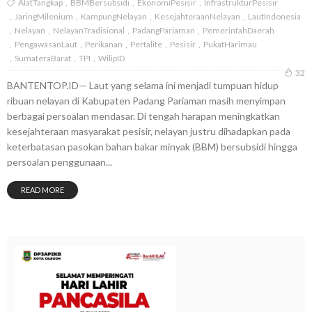
AlatTangkap
BBMBersubsidi
EkonomiPesisir
InfrastrukturPesisir
JaringMilenium
KampungNelayan
KesejahteraanNelayan
LautIndonesia
Nelayan
NelayanTradisional
PadangPariaman
PemerintahDaerah
PengawasanLaut
Perikanan
Pertalite
Pesisir
PukatHarimau
SumateraBarat
TPI
WilipID
32
BANTENTOP.ID— Laut yang selama ini menjadi tumpuan hidup
ribuan nelayan di Kabupaten Padang Pariaman masih menyimpan
berbagai persoalan mendasar. Di tengah harapan meningkatkan
kesejahteraan masyarakat pesisir, nelayan justru dihadapkan pada
keterbatasan pasokan bahan bakar minyak (BBM) bersubsidi hingga
persoalan penggunaan...
READ MORE