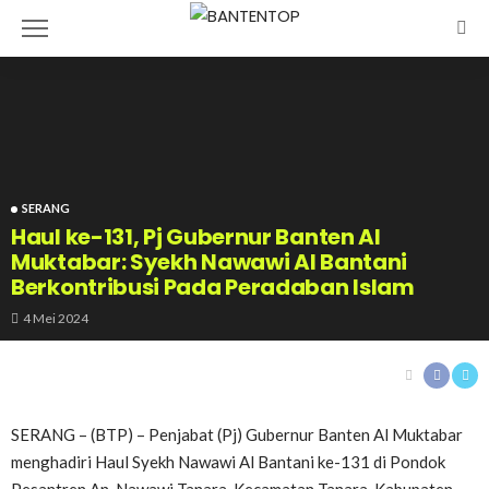
SERANG
Haul ke-131, Pj Gubernur Banten Al
Muktabar: Syekh Nawawi Al Bantani
Berkontribusi Pada Peradaban Islam
4 Mei 2024
SERANG – (BTP) – Penjabat (Pj) Gubernur Banten Al Muktabar
menghadiri Haul Syekh Nawawi Al Bantani ke-131 di Pondok