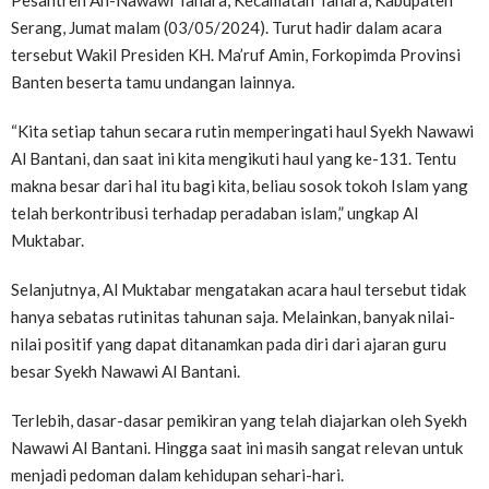
Pesantren An-Nawawi Tanara, Kecamatan Tanara, Kabupaten
Serang, Jumat malam (03/05/2024). Turut hadir dalam acara
tersebut Wakil Presiden KH. Ma’ruf Amin, Forkopimda Provinsi
Banten beserta tamu undangan lainnya.
“Kita setiap tahun secara rutin memperingati haul Syekh Nawawi
Al Bantani, dan saat ini kita mengikuti haul yang ke-131. Tentu
makna besar dari hal itu bagi kita, beliau sosok tokoh Islam yang
telah berkontribusi terhadap peradaban islam,” ungkap Al
Muktabar.
Selanjutnya, Al Muktabar mengatakan acara haul tersebut tidak
hanya sebatas rutinitas tahunan saja. Melainkan, banyak nilai-
nilai positif yang dapat ditanamkan pada diri dari ajaran guru
besar Syekh Nawawi Al Bantani.
Terlebih, dasar-dasar pemikiran yang telah diajarkan oleh Syekh
Nawawi Al Bantani. Hingga saat ini masih sangat relevan untuk
menjadi pedoman dalam kehidupan sehari-hari.