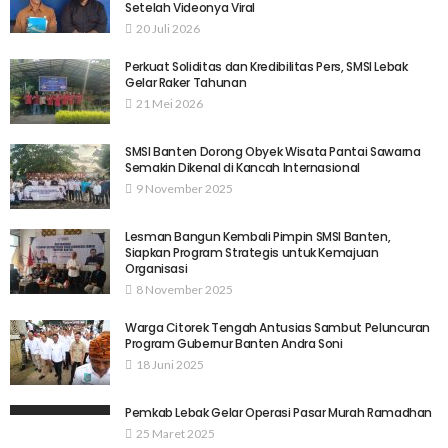
Setelah Videonya Viral
20 Juli 2026
Perkuat Soliditas dan Kredibilitas Pers, SMSI Lebak
Gelar Raker Tahunan
21 Mei 2026
SMSI Banten Dorong Obyek Wisata Pantai Sawarna
Semakin Dikenal di Kancah Internasional
9 November 2025
Lesman Bangun Kembali Pimpin SMSI Banten,
Siapkan Program Strategis untuk Kemajuan
Organisasi
8 November 2025
Warga Citorek Tengah Antusias Sambut Peluncuran
Program Gubernur Banten Andra Soni
18 Juni 2025
Pemkab Lebak Gelar Operasi Pasar Murah Ramadhan
25 Maret 2025