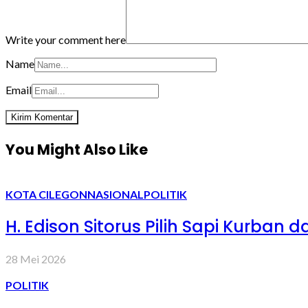
Write your comment here
Name
Email
You Might Also Like
KOTA CILEGON
NASIONAL
POLITIK
H. Edison Sitorus Pilih Sapi Kurban
28 Mei 2026
POLITIK