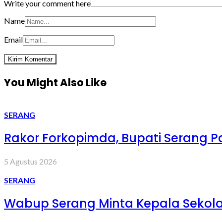
Write your comment here
Name
Email
You Might Also Like
SERANG
Rakor Forkopimda, Bupati Serang Pa
5 Agustus 2026
SERANG
Wabup Serang Minta Kepala Sekola