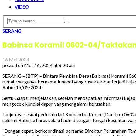
VIDEO
SERANG
Babinsa Koramil 0602-04/Taktaka
16 Mei 2024
posted on
Mei. 16, 2024 at 8:20 am
SERANG – (BTP) – Bintara Pembina Desa (Babinsa) Koramil 06
rumah warganya bernama Junaedi yang rusak akibat terjadi hujan
Rabu (15/05/2024).
Sertu Gaspar menjelaskan, setelah mendapatkan informasi kejad
mengecek kondisi dapur yang mengalami kerusakan.
Lanjutnya, sesuai perintah dari Komandan Kodim (Dandim) 0602
seluruh Babinsa harus selalu hadir ditengah-tengah kesulitan warg
“Dengan cepat, berkoordinasi bersama Direktur Perumahan Taman