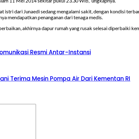
alam 11 Mei 2014 sekitar pukul 23.30 Wib,” ungkapnya.
 istri dari Junaedi sedang mengalami sakit, dengan kondisi terba
nya mendapatkan penanganan dari tenaga medis.
aikan, akhirnya dapur rumah yang rusak selesai diperbaiki kemb
omunikasi Resmi Antar-Instansi
ni Terima Mesin Pompa Air Dari Kementan RI