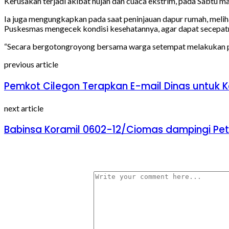
Kerusakan terjadi akibat hujan dan cuaca ekstrim, pada Sabtu m
Ia juga mengungkapkan pada saat peninjauan dapur rumah, melihat
Puskesmas mengecek kondisi kesehatannya, agar dapat secepat
“Secara bergotongroyong bersama warga setempat melakukan perb
previous article
Pemkot Cilegon Terapkan E-mail Dinas untuk K
next article
Babinsa Koramil 0602-12/Ciomas dampingi Peta
Tinggalkan Balasan