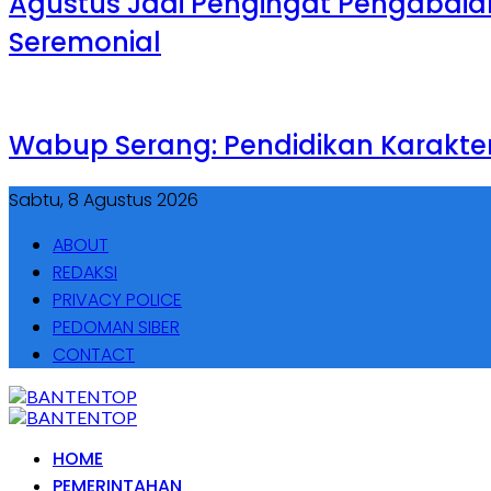
Agustus Jadi Pengingat Pengabdian,
Seremonial
Wabup Serang: Pendidikan Karakte
Sabtu, 8 Agustus 2026
ABOUT
REDAKSI
PRIVACY POLICE
PEDOMAN SIBER
CONTACT
HOME
PEMERINTAHAN