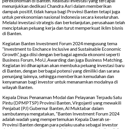
perekonomian di Banten. Realisasi investasi yang tercapai
menunjukkan dedikasi Chandra Asri dalam memberikan
dampak positif, tidak hanya bagi Provinsi Banten tetapi juga
untuk perekonomian nasional Indonesia secara keseluruhan.
Melalui investasi strategis dan berkelanjutan, perusahaan telah
menciptakan peluang kerja dan turut memperkuat iklim bisnis
di Banten.
Kegiatan Banten Investment Forum 2024 mengusung tema
“Investment to Enchance Inclusive and Sustainable Economic
Growth”, juga diisi dengan berbagai agenda ekonomi seperti
Business Forum, MoU, Awarding dan juga Business Matching.
Kegiatan ini diharapkan akan membuka peluang investasi baru
di Banten, dengan berbagai potensi yang dimiliki dan sarana
penunjang lainnya, sehingga memberikan kemudahan dan
kenyamanan bagi investor untuk menanamkan modalnya di
wilayah Banten.
Kepala Dinas Penanaman Modal dan Pelayanan Terpadu Satu
Pintu (DPMPTSP) Provinsi Banten, Virgojanti yang mewakili
Penjabat (PJ) Gubernur Banten, Al Muktabar dalam
sambutannya mengatakan, “Banten Investment Forum 2024
adalah wadah yang mempertemukan Kepala Daerah se-
Provinsi Banten dengan para pelaku usaha sebagai investor