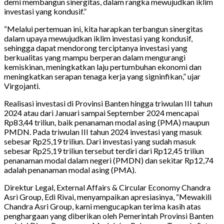
demi membangun sinergitas, dalam rangka mewujudkan iklim
investasi yang kondusif.”
“Melalui pertemuan ini, kita harapkan terbangun sinergitas
dalam upaya mewujudkan iklim investasi yang kondusif,
sehingga dapat mendorong terciptanya investasi yang
berkualitas yang mampu berperan dalam mengurangi
kemiskinan, meningkatkan laju pertumbuhan ekonomi dan
meningkatkan serapan tenaga kerja yang signinfikan,” ujar
Virgojanti.
Realisasi investasi di Provinsi Banten hingga triwulan III tahun
2024 atau dari Januari sampai September 2024 mencapai
Rp83,44 triliun, baik penanaman modal asing (PMA) maupun
PMDN. Pada triwulan III tahun 2024 investasi yang masuk
sebesar Rp25,19 triliun. Dari investasi yang sudah masuk
sebesar Rp25,19 triliun tersebut terdiri dari Rp12,45 triliun
penanaman modal dalam negeri (PMDN) dan sekitar Rp12,74
adalah penanaman modal asing (PMA).
Direktur Legal, External Affairs & Circular Economy Chandra
Asri Group, Edi Rivai, menyampaikan apresiasinya, “Mewakili
Chandra Asri Group, kami mengucapkan terima kasih atas
penghargaan yang diberikan oleh Pemerintah Provinsi Banten