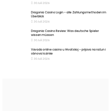
30 Juli 2026
Dragonia Casino Login – alle Zahlungsmethoden im
Überblick
30 Juli 2026
Dragonia Casino Review: Was deutsche Spieler
wissen müssen
30 Juli 2026
Vavada online casino u Hrvatskoj – prijava na račun i
obnova lozinke
30 Juli 2026