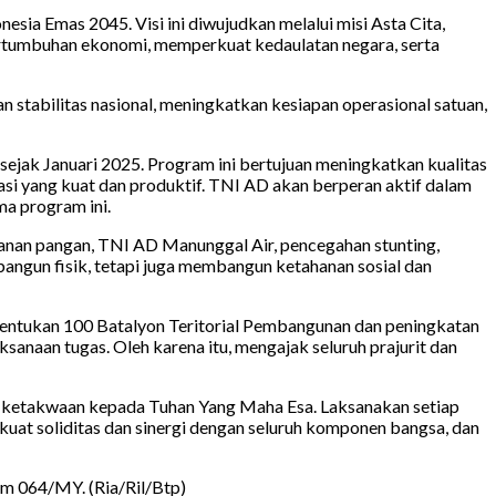
ia Emas 2045. Visi ini diwujudkan melalui misi Asta Cita,
ertumbuhan ekonomi, memperkuat kedaulatan negara, serta
 stabilitas nasional, meningkatkan kesiapan operasional satuan,
ejak Januari 2025. Program ini bertujuan meningkatkan kualitas
si yang kuat dan produktif. TNI AD akan berperan aktif dalam
ma program ini.
hanan pangan, TNI AD Manunggal Air, pencegahan stunting,
angun fisik, tetapi juga membangun ketahanan sosial dan
bentukan 100 Batalyon Teritorial Pembangunan dan peningkatan
anaan tugas. Oleh karena itu, mengajak seluruh prajurit dan
n ketakwaan kepada Tuhan Yang Maha Esa. Laksanakan setiap
kuat soliditas dan sinergi dengan seluruh komponen bangsa, dan
m 064/MY. (Ria/Ril/Btp)