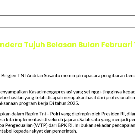
dera Tujuh Belasan Bulan Februari
Brigjen TNI Andrian Susanto memimpin upacara pengibaran bend
mpaikan Kasad mengapresiasi yang setinggi-tingginya kepada se
erhasilan yang telah dicapai merupakan hasil dari profesionalism
aksanaan program kerja Di tahun 2025.
pkan dalam Rapim Tni – Polri yang di pimpin oleh Presiden RI, 
ra kita implementasi di seluruh jajaran. Salah satu yang menjadi 
a Pengecualian (WTP) dari BPK RI. Ini bukan sekadar pencapaian 
tabel kepada rakyat dan pemerintah.