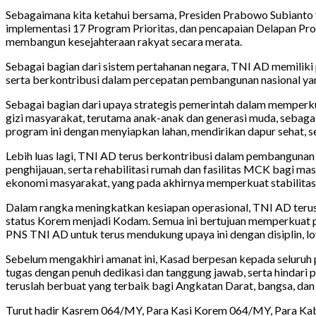
Sebagaimana kita ketahui bersama, Presiden Prabowo Subianto te
implementasi 17 Program Prioritas, dan pencapaian Delapan P
membangun kesejahteraan rakyat secara merata.
Sebagai bagian dari sistem pertahanan negara, TNI AD memiliki 
serta berkontribusi dalam percepatan pembangunan nasional yan
Sebagai bagian dari upaya strategis pemerintah dalam memperku
gizi masyarakat, terutama anak-anak dan generasi muda, sebaga
program ini dengan menyiapkan lahan, mendirikan dapur sehat, 
Lebih luas lagi, TNI AD terus berkontribusi dalam pembangunan
penghijauan, serta rehabilitasi rumah dan fasilitas MCK bagi 
ekonomi masyarakat, yang pada akhirnya memperkuat stabilitas 
Dalam rangka meningkatkan kesiapan operasional, TNI AD terus
status Korem menjadi Kodam. Semua ini bertujuan memperkuat per
PNS TNI AD untuk terus mendukung upaya ini dengan disiplin, lo
Sebelum mengakhiri amanat ini, Kasad berpesan kepada seluruh
tugas dengan penuh dedikasi dan tanggung jawab, serta hindari 
teruslah berbuat yang terbaik bagi Angkatan Darat, bangsa, dan
Turut hadir Kasrem 064/MY, Para Kasi Korem 064/MY, Para Kab