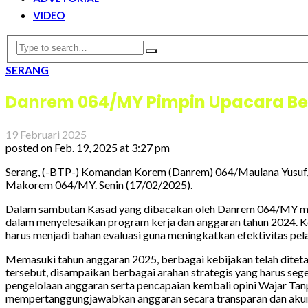
VIDEO
SERANG
Danrem 064/MY Pimpin Upacara Ben
19 Februari 2025
posted on
Feb. 19, 2025 at 3:27 pm
Serang, (-BTP-) Komandan Korem (Danrem) 064/Maulana Yusuf, 
Makorem 064/MY. Senin (17/02/2025).
Dalam sambutan Kasad yang dibacakan oleh Danrem 064/MY menya
dalam menyelesaikan program kerja dan anggaran tahun 2024. Keb
harus menjadi bahan evaluasi guna meningkatkan efektivitas pel
Memasuki tahun anggaran 2025, berbagai kebijakan telah diteta
tersebut, disampaikan berbagai arahan strategis yang harus sege
pengelolaan anggaran serta pencapaian kembali opini Wajar Tanp
mempertanggungjawabkan anggaran secara transparan dan akun