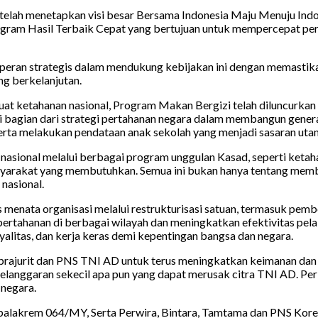
lah menetapkan visi besar Bersama Indonesia Maju Menuju Indones
rogram Hasil Terbaik Cepat yang bertujuan untuk mempercepat p
peran strategis dalam mendukung kebijakan ini dengan memastikan
g berkelanjutan.
at ketahanan nasional, Program Makan Bergizi telah diluncurkan s
i bagian dari strategi pertahanan negara dalam membangun genera
serta melakukan pendataan anak sekolah yang menjadi sasaran uta
 nasional melalui berbagai program unggulan Kasad, seperti keta
masyarakat yang membutuhkan. Semua ini bukan hanya tentang memb
nasional.
 menata organisasi melalui restrukturisasi satuan, termasuk pem
tahanan di berbagai wilayah dan meningkatkan efektivitas pelaks
yalitas, dan kerja keras demi kepentingan bangsa dan negara.
 prajurit dan PNS TNI AD untuk terus meningkatkan keimanan da
pelanggaran sekecil apa pun yang dapat merusak citra TNI AD. Per
 negara.
alakrem 064/MY, Serta Perwira, Bintara, Tamtama dan PNS Kore