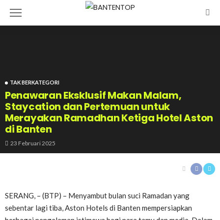
TAK BERKATEGORI
Penawaran Eksklusif Makan Malam,
Staycation dan Pertemuan untuk
Merayakan Ramadhan Ketiga Hotel Aston
di Banten
23 Februari 2025
SERANG, – (BTP) – Menyambut bulan suci Ramadan yang
sebentar lagi tiba, Aston Hotels di Banten mempersiapkan