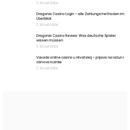
30 Juli 2026
Dragonia Casino Login – alle Zahlungsmethoden im
Überblick
30 Juli 2026
Dragonia Casino Review: Was deutsche Spieler
wissen müssen
30 Juli 2026
Vavada online casino u Hrvatskoj – prijava na račun i
obnova lozinke
30 Juli 2026