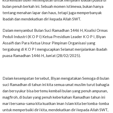
kita kembali diberi kesempatan untuk menjalani ibadah puasa di
bulan penuh berkah ini. Sebuah momen istimewa, bukan hanya
tentang menahan lapar dan haus, tetapi juga memperbanyak
ibadah dan mendekatkan diri kepada Allah SWT.
Dalam menyambut Bulan Suci Ramadhan 1446 H, Koalisi Ormas
Peduli Industri (K O P I) Ketua Presidium Leader K O P I, Biyan
Assaifi dan Para Ketua Unsur Pimpinan Organisasi yang
tergabung di K O P I mengucapkan Selamat menjalankan ibadah
puasa Ramadhan 1446 H, Jum’at (28/02/2025).
Dalam kesempatan tersebut, Biyan mengatakan Semoga di bulan
suci Ramadhan di tahun ini kita semua umat muslim turut bahagia
dan bersyukur bisa bertemu kembali bulan yang penuh ampunan,
magfiroh, di bulan yang penuh keberkahan Ramadhan tahun ini
mari bersama-sama kita kuatkan iman Islam kita berlomba-lomba
untuk memperbaiki diri kita, mendekatkan diri kepada Allah SWT,