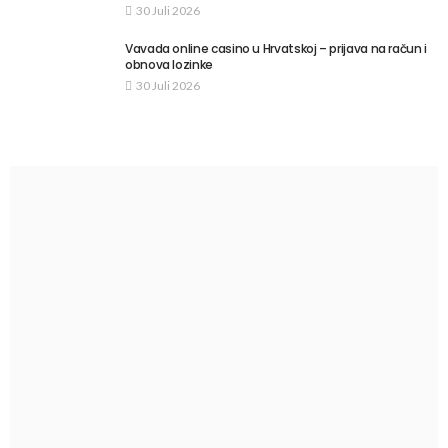
30 Juli 2026
Vavada online casino u Hrvatskoj – prijava na račun i
obnova lozinke
30 Juli 2026