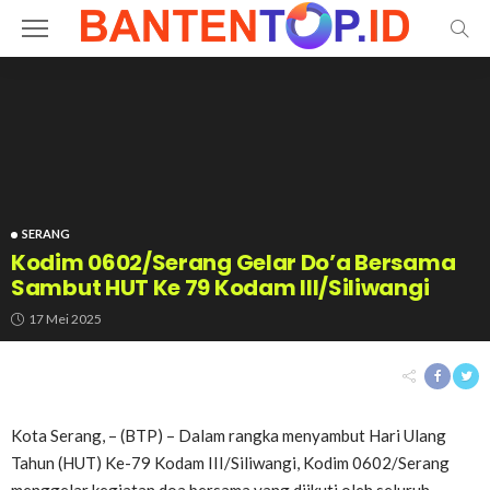
SERANG
Kodim 0602/Serang Gelar Do’a Bersama
Sambut HUT Ke 79 Kodam III/Siliwangi
17 Mei 2025
Kota Serang, – (BTP) – Dalam rangka menyambut Hari Ulang
Tahun (HUT) Ke-79 Kodam III/Siliwangi, Kodim 0602/Serang