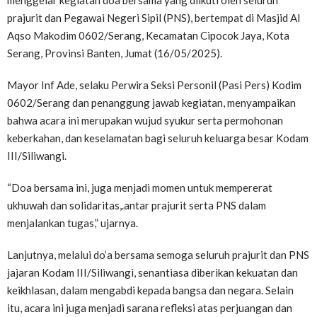
menggelar kegiatan doa bersama yang diikuti oleh seluruh
prajurit dan Pegawai Negeri Sipil (PNS), bertempat di Masjid Al
Aqso Makodim 0602/Serang, Kecamatan Cipocok Jaya, Kota
Serang, Provinsi Banten, Jumat (16/05/2025).
Mayor Inf Ade, selaku Perwira Seksi Personil (Pasi Pers) Kodim
0602/Serang dan penanggung jawab kegiatan, menyampaikan
bahwa acara ini merupakan wujud syukur serta permohonan
keberkahan, dan keselamatan bagi seluruh keluarga besar Kodam
III/Siliwangi.
“Doa bersama ini, juga menjadi momen untuk mempererat
ukhuwah dan solidaritas,.antar prajurit serta PNS dalam
menjalankan tugas,” ujarnya.
Lanjutnya, melalui do’a bersama semoga seluruh prajurit dan PNS
jajaran Kodam III/Siliwangi, senantiasa diberikan kekuatan dan
keikhlasan, dalam mengabdi kepada bangsa dan negara. Selain
itu, acara ini juga menjadi sarana refleksi atas perjuangan dan