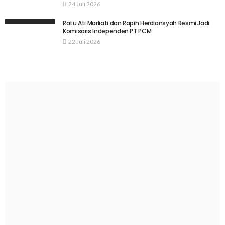
24 Juli 2026
Ratu Ati Marliati dan Rapih Herdiansyah Resmi Jadi
Komisaris Independen PT PCM
22 Juli 2026