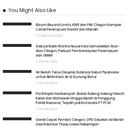
You Might Also Like
Bloom Beyond Limits, KNPI dan PKK Cilegon Kompak
Cetak Perempuan Kreatif dan Mandiri
6 Agustus 2026
Gebyar Bakti Wanita Nusantara Semarakkan Alun-
Alun Cilegon, Perkuat Pemberdayaan Perempuan
dan UMKM
30 Juli 2026
Air Bersih Terus Disuplai, Robinsar Kebut Pipanisasi
untuk Akhiri Krisis Air di Gunung Batur
28 Juli 2026
Profil Rapih Herdiansyah: Bukan Kaleng-kaleng! Meniti
Karier dari Wartawan Hingga Kiprah di Panggung
Politik Nasional, Terpilih jadi Komisaris PT PCM
24 Juli 2026
Gerak Cepat Pemkot Cilegon, OPD Salurkan Air Bersih
Usai Robinsar Tinjau Lokasi Kekeringan