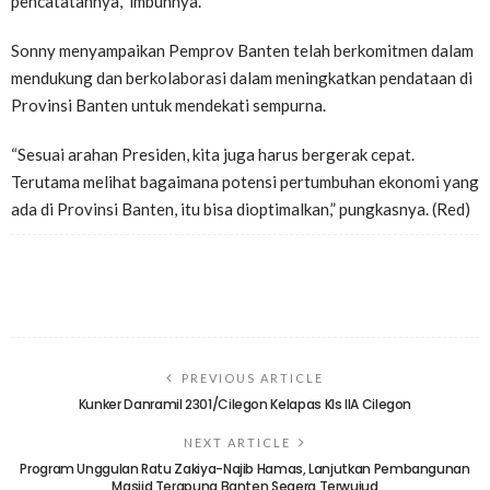
pencatatannya,” imbuhnya.
Sonny menyampaikan Pemprov Banten telah berkomitmen dalam
mendukung dan berkolaborasi dalam meningkatkan pendataan di
Provinsi Banten untuk mendekati sempurna.
“Sesuai arahan Presiden, kita juga harus bergerak cepat.
Terutama melihat bagaimana potensi pertumbuhan ekonomi yang
ada di Provinsi Banten, itu bisa dioptimalkan,” pungkasnya. (Red)
PREVIOUS ARTICLE
Kunker Danramil 2301/Cilegon Kelapas Kls llA Cilegon
NEXT ARTICLE
Program Unggulan Ratu Zakiya-Najib Hamas, Lanjutkan Pembangunan
Masjid Terapung Banten Segera Terwujud