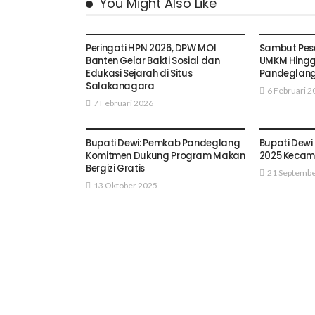
You Might Also Like
PANDEGLANG
PANDEGL
Peringati HPN 2026, DPW MOI
Sambut Pese
Banten Gelar Bakti Sosial dan
UMKM Hingga
Edukasi Sejarah di Situs
Pandeglang 
Salakanagara
6 Februari 2
7 Februari 2026
PANDEGLANG
PANDEGL
Bupati Dewi: Pemkab Pandeglang
Bupati Dewi 
Komitmen Dukung Program Makan
2025 Kecam
Bergizi Gratis
21 Septembe
13 Oktober 2025