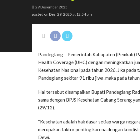
29 Desember 2025
posted on
Des. 29, 2025 at 12:54 pm
Pandeglang – Pemerintah Kabupaten (Pemkab) Pa
Health Coverage (UHC) dengan meningkatkan jum
Kesehatan Nasional pada tahun 2026. Jika pada
Pandeglang sekitar 91 ribu jiwa, maka pada tahun
Hal tersebut disampaikan Bupati Pandeglang Rad
sama dengan BPJS Kesehatan Cabang Serang yang 
(29/12).
“Kesehatan adalah hak dasar setiap warga nega
merupakan faktor penting karena dengan kondisi y
Dewi.