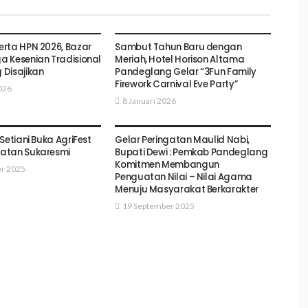
ANG
PANDEGLANG
rta HPN 2026, Bazar
Sambut Tahun Baru dengan
 Kesenian Tradisional
Meriah, Hotel Horison Altama
Disajikan
Pandeglang Gelar “3Fun Family
Firework Carnival Eve Party”
026
8 Januari 2026
ANG
PANDEGLANG
Setiani Buka AgriFest
Gelar Peringatan Maulid Nabi,
atan Sukaresmi
Bupati Dewi : Pemkab Pandeglang
Komitmen Membangun
r 2025
Penguatan Nilai – Nilai Agama
Menuju Masyarakat Berkarakter
19 September 2025