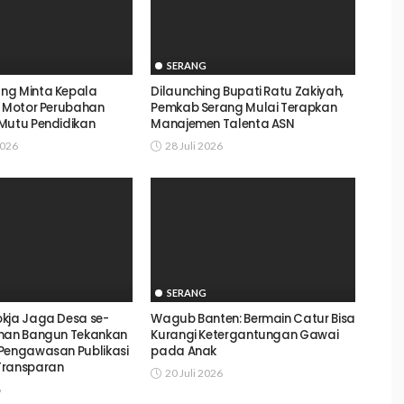
SERANG
ng Minta Kepala
Dilaunching Bupati Ratu Zakiyah,
i Motor Perubahan
Pemkab Serang Mulai Terapkan
Mutu Pendidikan
Manajemen Talenta ASN
2026
28 Juli 2026
SERANG
kja Jaga Desa se-
Wagub Banten: Bermain Catur Bisa
sman Bangun Tekankan
Kurangi Ketergantungan Gawai
Pengawasan Publikasi
pada Anak
Transparan
20 Juli 2026
6