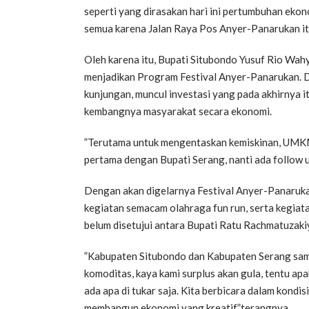
seperti yang dirasakan hari ini pertumbuhan ekon
semua karena Jalan Raya Pos Anyer-Panarukan it
Oleh karena itu, Bupati Situbondo Yusuf Rio Wa
menjadikan Program Festival Anyer-Panarukan. 
kunjungan, muncul investasi yang pada akhirnya 
kembangnya masyarakat secara ekonomi.
”Terutama untuk mengentaskan kemiskinan, UMKM b
pertama dengan Bupati Serang, nanti ada follow up
Dengan akan digelarnya Festival Anyer-Panarukan
kegiatan semacam olahraga fun run, serta kegiatan
belum disetujui antara Bupati Ratu Rachmatuzakiy
”Kabupaten Situbondo dan Kabupaten Serang sam
komoditas, kaya kami surplus akan gula, tentu apak
ada apa di tukar saja. Kita berbicara dalam kondis
membangun ekonomi yang kreatif,”terangnya.