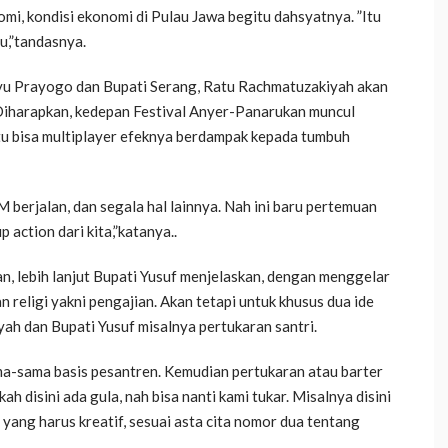
omi, kondisi ekonomi di Pulau Jawa begitu dahsyatnya. ”Itu
u,”tandasnya.
hyu Prayogo dan Bupati Serang, Ratu Rachmatuzakiyah akan
Diharapkan, kedepan Festival Anyer-Panarukan muncul
itu bisa multiplayer efeknya berdampak kepada tumbuh
erjalan, dan segala hal lainnya. Nah ini baru pertemuan
 action dari kita,”katanya..
, lebih lanjut Bupati Yusuf menjelaskan, dengan menggelar
 religi yakni pengajian. Akan tetapi untuk khusus dua ide
ah dan Bupati Yusuf misalnya pertukaran santri.
a-sama basis pesantren. Kemudian pertukaran atau barter
ah disini ada gula, nah bisa nanti kami tukar. Misalnya disini
i yang harus kreatif, sesuai asta cita nomor dua tentang