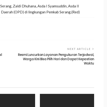
Serang, Zaldi Dhuhana, Asda I Syamsuddin, Asda II
t Daerah (OPD) di lingkungan Pemkab Serang.(Red)
NEXT ARTICLE
al
Resmi Luncurkan Layanan Pengukuran Terjadwal,
Warga Kini Bisa Pilih Hari dan Dapat Kepastian
Waktu