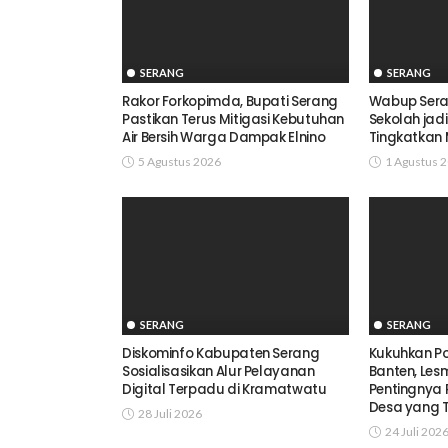
SERANG
SERANG
Rakor Forkopimda, Bupati Serang
Wabup Sera
Pastikan Terus Mitigasi Kebutuhan
Sekolah jad
Air Bersih Warga Dampak Elnino
Tingkatkan 
5 Agustus 2026
1 Agustus 
SERANG
SERANG
Diskominfo Kabupaten Serang
Kukuhkan Po
Sosialisasikan Alur Pelayanan
Banten, Le
Digital Terpadu di Kramatwatu
Pentingnya 
Desa yang 
28 Juli 2026
24 Juli 202