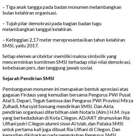
– Tiga anak tangga pada badan monumen melambangkan
bulan kelahiran organisasi.
– Tujuh pilar demokrasi pada bagian badan tugu
melambangkan tanggal kelahiran.
– Ketinggian 2,17 meter merepresentasikan tahun kelahiran
SMSI, yaitu 2017.
Setiap elemen arsitektur memiliki makna simbolik yang
mencerminkan komitmen SMSI terhadap nilai-nilai demokrasi,
kebebasan pers, dan tanggung jawab sosial.
Sejarah Pendirian SMSI
Pembangunan monumen ini merupakan bentuk apresiasi atas
gagasan Firdaus yang kemudian bersama Pengurus PWI Pusat
Atal S. Depari, Teguh Santosa dan Pengurus PWI Provinsi Mirza
Zulhadi, Mursyid Sonsang mendirikan SMSI. Dan Akta
pendirian organisasi diterbitkan oleh Notaris (Alm.) H.M. Isya
yang berkedudukan di Kota Cilegon. AD/ART dirumuskan Ria
Ulfiani putri Cilegon alumni siswi Al Islah, dan Pataka SMSI
untuk pertama kali juga dibuat Ria Ulfiani di Cilegon. Dan
kemudian dikibarkan pada pengukuhan Pengurus SMSI