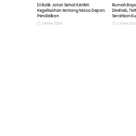
Di Balik Jalan Sehat KAHMI:
Rumah Bapa
Kegelisahan tentang Masa Depan
Direhab, TM
Pendidikan
Serahkan Ku
24 Mei 2026
21 Mei 202