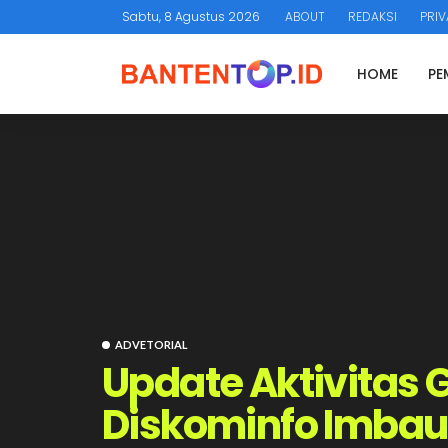
Sabtu, 8 Agustus 2026
ABOUT
REDAKSI
PRIV
HOME
PE
ADVETORIAL
Update Aktivitas G
Diskominfo Imbau 