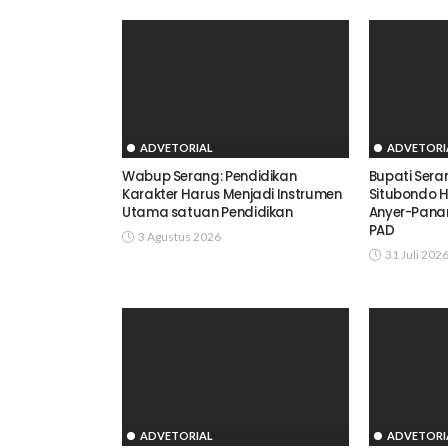
ADVETORIAL
ADVETORI
Wabup Serang: Pendidikan
Bupati Ser
Karakter Harus Menjadi Instrumen
Situbondo H
Utama satuan Pendidikan
Anyer-Panar
PAD
3 Agustus 2026
31 Juli 202
ADVETORIAL
ADVETORI