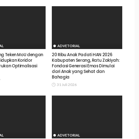
AL
ADVETORIAL
ang Teken MoU dengan
20 Ribu Anak Padati HAN 2026
idupkan Koridor
Kabupaten Serang, Ratu Zakiyah:
ukan Optimalisasi
Fondasi Generasi Emas Dimulai
dari Anak yang Sehat dan
Bahagia
6
31 Juli 2026
AL
ADVETORIAL