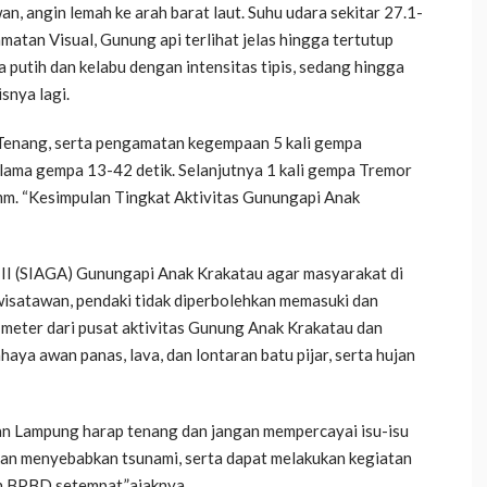
n, angin lemah ke arah barat laut. Suhu udara sekitar 27.1-
tan Visual, Gunung api terlihat jelas hingga tertutup
 putih dan kelabu dengan intensitas tipis, sedang hingga
isnya lagi.
t Tenang, serta pengamatan kegempaan 5 kali gempa
lama gempa 13-42 detik. Selanjutnya 1 kali gempa Tremor
m. “Kesimpulan Tingkat Aktivitas Gunungapi Anak
II (SIAGA) Gunungapi Anak Krakatau agar masyarakat di
wisatawan, pendaki tidak diperbolehkan memasuki dan
o meter dari pusat aktivitas Gunung Anak Krakatau dan
a awan panas, lava, dan lontaran batu pijar, serta hujan
dan Lampung harap tenang dan jangan mempercayai isu-isu
an menyebabkan tsunami, serta dapat melakukan kegiatan
n BPBD setempat,”ajaknya.