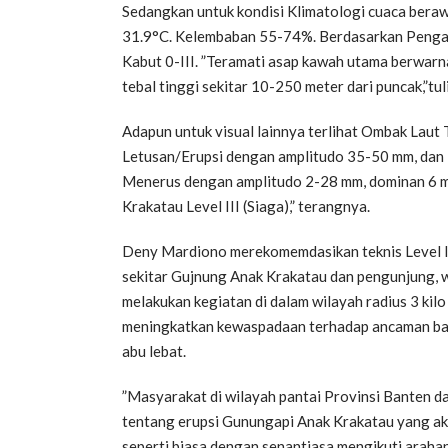
Sedangkan untuk kondisi Klimatologi cuaca berawa
31.9°C. Kelembaban 55-74%. Berdasarkan Pengama
Kabut 0-III. ”Teramati asap kawah utama berwarna
tebal tinggi sekitar 10-250 meter dari puncak,”tul
Adapun untuk visual lainnya terlihat Ombak Lau
Letusan/Erupsi dengan amplitudo 35-50 mm, dan 
Menerus dengan amplitudo 2-28 mm, dominan 6 m
Krakatau Level III (Siaga),” terangnya.
Deny Mardiono merekomemdasikan teknis Level I
sekitar Gujnung Anak Krakatau dan pengunjung, 
melakukan kegiatan di dalam wilayah radius 3 kil
meningkatkan kewaspadaan terhadap ancaman bahay
abu lebat.
”Masyarakat di wilayah pantai Provinsi Banten 
tentang erupsi Gunungapi Anak Krakatau yang ak
seperti biasa dengan senantiasa mengikuti araha