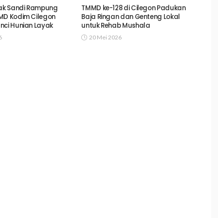
k Sandi Rampung
TMMD ke-128 di Cilegon Padukan
MD Kodim Cilegon
Baja Ringan dan Genteng Lokal
nci Hunian Layak
untuk Rehab Mushala
6
20 Mei 2026