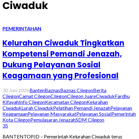
Ciwaduk
PEMERINTAHAN
Kelurahan Ciwaduk Tingkatkan
Kompetensi Pemandi Jenazah,
Dukung Pelayanan Sosial
Keagamaan yang Profesional
30 Juni 2026
Banten
Baznas
Baznas Cilegon
Berita
Cilegon
Camat Cilegon
Cilegon
Cilegon Juare
Ciwaduk
Fardhu
Kifayah
Info Cilegon
Kecamatan Cilegon
Kelurahan
Ciwaduk
Lurah Ciwaduk
Pelatihan Pemandi Jenazah
Pelayanan
Keagamaan
Pelayanan Masyarakat
Pelayanan Sosial
Pemerintah
Kota Cilegon
Pemulasaran Jenazah
SDM Cilegon
35
BANTENTOP.ID – Pemerintah Kelurahan Ciwaduk terus