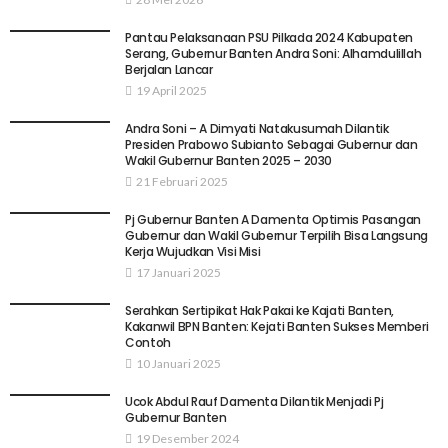
Pantau Pelaksanaan PSU Pilkada 2024 Kabupaten
Serang, Gubernur Banten Andra Soni: Alhamdulillah
Berjalan Lancar
19 April 2025
Andra Soni – A Dimyati Natakusumah Dilantik
Presiden Prabowo Subianto Sebagai Gubernur dan
Wakil Gubernur Banten 2025 – 2030
21 Februari 2025
Pj Gubernur Banten A Damenta Optimis Pasangan
Gubernur dan Wakil Gubernur Terpilih Bisa Langsung
Kerja Wujudkan Visi Misi
17 Januari 2025
Serahkan Sertipikat Hak Pakai ke Kajati Banten,
Kakanwil BPN Banten: Kejati Banten Sukses Memberi
Contoh
10 Januari 2025
Ucok Abdul Rauf Damenta Dilantik Menjadi Pj
Gubernur Banten
19 Desember 2024