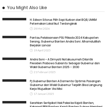
You Might Also Like
H. Edison Sitorus Pilih Sapi Kurban dari BQB, UMKM
Peternakan Lokal Ikut Terdongkrak
28 Mei 2026
Pantau Pelaksanaan PSU Pilkada 2024 Kabupaten
Serang, Gubernur Banten Andra Soni: Alhamdulillah
Berjalan Lancar
19 April 2025
Andra Soni – A Dimyati Natakusumah Dilantik
Presiden Prabowo Subianto Sebagai Gubernur dan
Wakil Gubernur Banten 2025 – 2030
21 Februari 2025
Pj Gubernur Banten A Damenta Optimis Pasangan
Gubernur dan Wakil Gubernur Terpilih Bisa Langsung
Kerja Wujudkan Visi Misi
17 Januari 2025
Serahkan Sertipikat Hak Pakai ke Kajati Banten,
Kakanwil BPN Banten: Kejati Banten Sukses Memberi