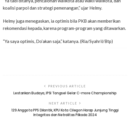
“Ya tadi ditanya, pencalonan walikota atau wakil walikota, dan
koalisi parpol dan strategi pemenangan,” ujar Helmy.
Helmy juga menegaskan, ia optimis bila PKB akan memberikan
rekomendasi kepada, karena program-program yang ditawarkan.
“Ya saya optimis, Do’akan saja,” katanya. (Ria/Syahril/Btp)
PREVIOUS ARTICLE
Lestarikan Budaya, IPSI Tangsel Gelar C-more Championship
NEXT ARTICLE
129 Anggota PPS Dilantik, KPU Kota Cilegon Harap Junjung Tinggi
Integritas dan Netralitas Pilkada 2024