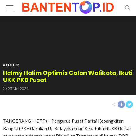
POLITIK
Helmy Halim Optimis Calon Walikota, Ikuti
UKK PKB Pusat
25 Mei 2024
TANGERANG – (BTP) – Pengurus Pusat Partai Kebangkitan
Bangsa (PKB) lakukan Uji Kelayakan dan Kepatuhan (UKK) bakal