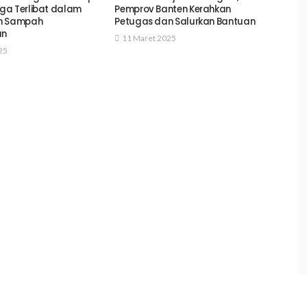
ga Terlibat dalam
Pemprov Banten Kerahkan
n Sampah
Petugas dan Salurkan Bantuan
an
11 Maret 2025
25