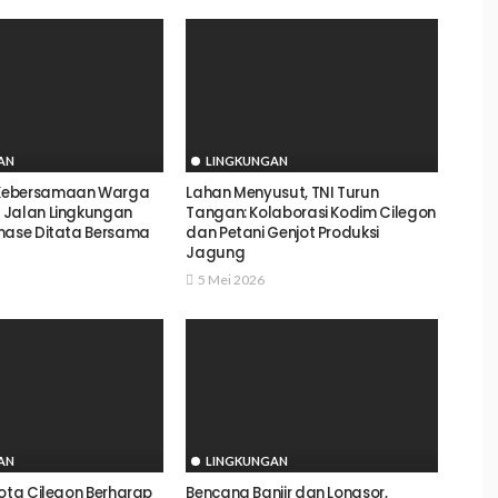
AN
LINGKUNGAN
Kebersamaan Warga
Lahan Menyusut, TNI Turun
 Jalan Lingkungan
Tangan: Kolaborasi Kodim Cilegon
nase Ditata Bersama
dan Petani Genjot Produksi
Jagung
5 Mei 2026
AN
LINGKUNGAN
Kota Cilegon Berharap
Bencana Banjir dan Longsor,