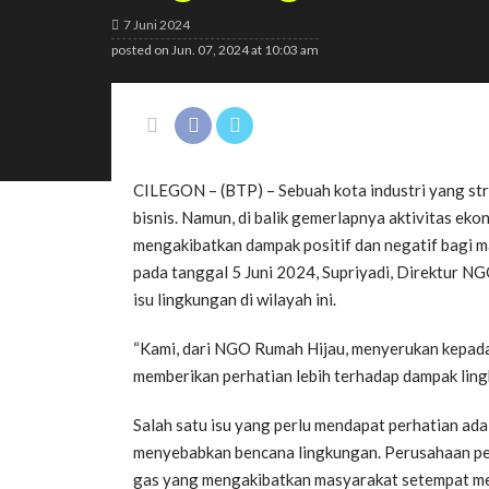
7 Juni 2024
posted on
Jun. 07, 2024 at 10:03 am
CILEGON – (BTP) – Sebuah kota industri yang str
bisnis. Namun, di balik gemerlapnya aktivitas ek
mengakibatkan dampak positif dan negatif bagi 
pada tanggal 5 Juni 2024, Supriyadi, Direktur N
isu lingkungan di wilayah ini.
“Kami, dari NGO Rumah Hijau, menyerukan kepada
memberikan perhatian lebih terhadap dampak lingk
Salah satu isu yang perlu mendapat perhatian ada
menyebabkan bencana lingkungan. Perusahaan pe
gas yang mengakibatkan masyarakat setempat me