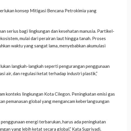
iperlukan konsep Mitigasi Bencana Petrokimia yang
man serius bagi lingkungan dan kesehatan manusia. Partikel-
i ekosistem, mulai dari perairan laut hingga tanah. Proses
tuhkan waktu yang sangat lama, menyebabkan akumulasi
erlukan langkah-langkah seperti pengurangan penggunaan
si air, dan regulasi ketat terhadap industri plastik,”
lam konteks lingkungan Kota Cilegon. Peningkatan emisi gas
bkan pemanasan global yang mengancam keberlangsungan
k penggunaan energi terbarukan, harus ada peningkatan
ungan yang lebih ketat secara global,” Kata Supriyadi.