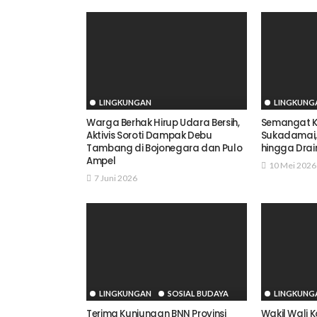
LINGKUNGAN
LINGKUNG
Warga Berhak Hirup Udara Bersih,
Semangat 
Aktivis Soroti Dampak Debu
Sukadamai,
Tambang di Bojonegara dan Pulo
hingga Drai
Ampel
10 Mei 2026
7 Juni 2026
LINGKUNGAN
SOSIAL BUDAYA
LINGKUNG
Terima Kunjungan BNN Provinsi
Wakil Wali 