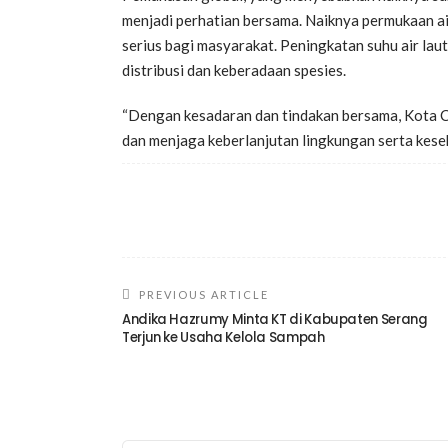
menjadi perhatian bersama. Naiknya permukaan air
serius bagi masyarakat. Peningkatan suhu air la
distribusi dan keberadaan spesies.
“Dengan kesadaran dan tindakan bersama, Kota C
dan menjaga keberlanjutan lingkungan serta kese
PREVIOUS ARTICLE
Andika Hazrumy Minta KT di Kabupaten Serang
Terjun ke Usaha Kelola Sampah
TINGGALKAN BALASAN