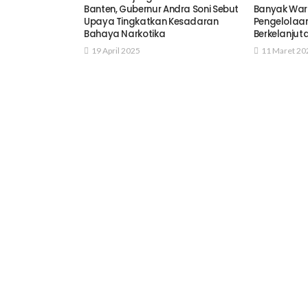
Banten, Gubernur Andra Soni Sebut
Banyak War
Upaya Tingkatkan Kesadaran
Pengelolaa
Bahaya Narkotika
Berkelanjut
19 April 2025
11 Maret 20