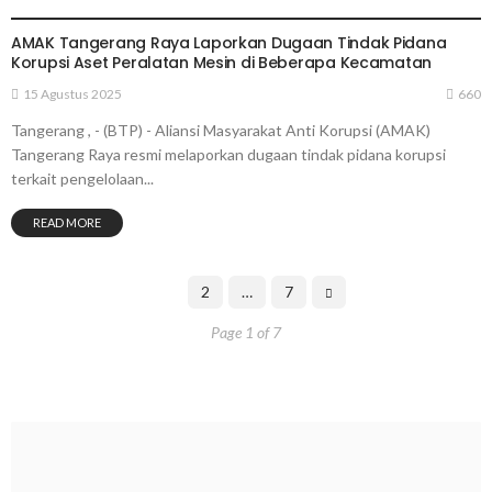
TANGERANG
AMAK Tangerang Raya Laporkan Dugaan Tindak Pidana
Korupsi Aset Peralatan Mesin di Beberapa Kecamatan
15 Agustus 2025
660
Tangerang , - (BTP) - Aliansi Masyarakat Anti Korupsi (AMAK)
Tangerang Raya resmi melaporkan dugaan tindak pidana korupsi
terkait pengelolaan...
READ MORE
1
2
…
7
Page 1 of 7