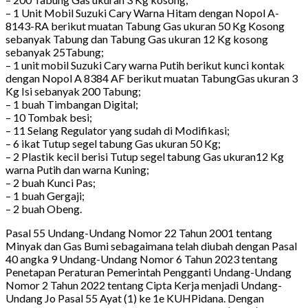
– 1 Unit Mobil Suzuki Cary Warna Hitam dengan Nopol A-
8143-RA berikut muatan Tabung Gas ukuran 50 Kg Kosong
sebanyak Tabung dan Tabung Gas ukuran 12 Kg kosong
sebanyak 25Tabung;
– 1 unit mobil Suzuki Cary warna Putih berikut kunci kontak
dengan Nopol A 8384 AF berikut muatan TabungGas ukuran 3
Kg Isi sebanyak 200 Tabung;
– 1 buah Timbangan Digital;
– 10 Tombak besi;
– 11 Selang Regulator yang sudah di Modifikasi;
– 6 ikat Tutup segel tabung Gas ukuran 50 Kg;
– 2 Plastik kecil berisi Tutup segel tabung Gas ukuran12 Kg
warna Putih dan warna Kuning;
– 2 buah Kunci Pas;
– 1 buah Gergaji;
– 2 buah Obeng.
Pasal 55 Undang-Undang Nomor 22 Tahun 2001 tentang
Minyak dan Gas Bumi sebagaimana telah diubah dengan Pasal
40 angka 9 Undang-Undang Nomor 6 Tahun 2023 tentang
Penetapan Peraturan Pemerintah Pengganti Undang-Undang
Nomor 2 Tahun 2022 tentang Cipta Kerja menjadi Undang-
Undang Jo Pasal 55 Ayat (1) ke 1e KUHPidana. Dengan