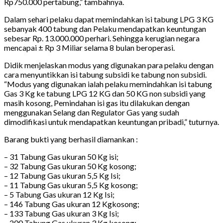
Rp750.000 pertabung,” tambahnya.
Dalam sehari pelaku dapat memindahkan isi tabung LPG 3 KG
sebanyak 400 tabung dan Pelaku mendapatkan keuntungan
sebesar Rp. 13.000.000 perhari. Sehingga kerugian negara
mencapai ± Rp 3 Miliar selama 8 bulan beroperasi.
Didik menjelaskan modus yang digunakan para pelaku dengan
cara menyuntikkan isi tabung subsidi ke tabung non subsidi.
“Modus yang digunakan ialah pelaku memindahkan isi tabung
Gas 3 Kg ke tabung LPG 12 KG dan 50 KG non subsidi yang
masih kosong, Pemindahan isi gas itu dilakukan dengan
menggunakan Selang dan Regulator Gas yang sudah
dimodifikasi untuk mendapatkan keuntungan pribadi,” tuturnya.
Barang bukti yang berhasil diamankan :
– 31 Tabung Gas ukuran 50 Kg isi;
– 32 Tabung Gas ukuran 50 Kg kosong;
– 12 Tabung Gas ukuran 5,5 Kg Isi;
– 11 Tabung Gas ukuran 5,5 Kg kosong;
– 5 Tabung Gas ukuran 12 Kg Isi;
– 146 Tabung Gas ukuran 12 Kgkosong;
– 133 Tabung Gas ukuran 3 Kg Isi;
– 200 Tabung Gas ukuran 3 Kg kosong;