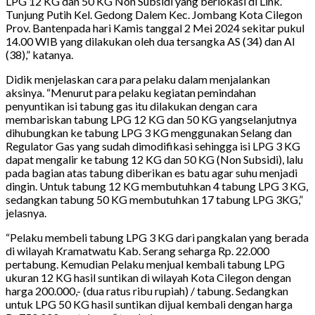
LPG 12 KG dan 50 KG Non Subsidi yang berlokasi di Link.
Tunjung Putih Kel. Gedong Dalem Kec. Jombang Kota Cilegon
Prov. Bantenpada hari Kamis tanggal 2 Mei 2024 sekitar pukul
14.00 WIB yang dilakukan oleh dua tersangka AS (34) dan AI
(38),” katanya.
Didik menjelaskan cara para pelaku dalam menjalankan
aksinya. “Menurut para pelaku kegiatan pemindahan
penyuntikan isi tabung gas itu dilakukan dengan cara
membariskan tabung LPG 12 KG dan 50 KG yangselanjutnya
dihubungkan ke tabung LPG 3 KG menggunakan Selang dan
Regulator Gas yang sudah dimodifikasi sehingga isi LPG 3 KG
dapat mengalir ke tabung 12 KG dan 50 KG (Non Subsidi), lalu
pada bagian atas tabung diberikan es batu agar suhu menjadi
dingin. Untuk tabung 12 KG membutuhkan 4 tabung LPG 3 KG,
sedangkan tabung 50 KG membutuhkan 17 tabung LPG 3KG,”
jelasnya.
“Pelaku membeli tabung LPG 3 KG dari pangkalan yang berada
di wilayah Kramatwatu Kab. Serang seharga Rp. 22.000
pertabung. Kemudian Pelaku menjual kembali tabung LPG
ukuran 12 KG hasil suntikan di wilayah Kota Cilegon dengan
harga 200.000,- (dua ratus ribu rupiah) / tabung. Sedangkan
untuk LPG 50 KG hasil suntikan dijual kembali dengan harga