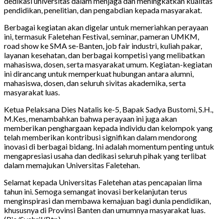
dedikasi universitas dalam menjaga dan meningkatkan kualitas
pendidikan, penelitian, dan pengabdian kepada masyarakat.
Berbagai kegiatan akan digelar untuk memeriahkan perayaan
ini, termasuk Faletehan Festival, seminar, pameran UMKM,
road show ke SMA se-Banten, job fair industri, kuliah pakar,
layanan kesehatan, dan berbagai kompetisi yang melibatkan
mahasiswa, dosen, serta masyarakat umum. Kegiatan-kegiatan
ini dirancang untuk memperkuat hubungan antara alumni,
mahasiswa, dosen, dan seluruh sivitas akademika, serta
masyarakat luas.
Ketua Pelaksana Dies Natalis ke-5, Bapak Sadya Bustomi, S.H.,
M.Kes, menambahkan bahwa perayaan ini juga akan
memberikan penghargaan kepada individu dan kelompok yang
telah memberikan kontribusi signifikan dalam mendorong
inovasi di berbagai bidang. Ini adalah momentum penting untuk
mengapresiasi usaha dan dedikasi seluruh pihak yang terlibat
dalam memajukan Universitas Faletehan.
Selamat kepada Universitas Faletehan atas pencapaian lima
tahun ini. Semoga semangat inovasi berkelanjutan terus
menginspirasi dan membawa kemajuan bagi dunia pendidikan,
khususnya di Provinsi Banten dan umumnya masyarakat luas.