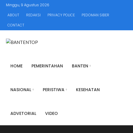
Minggu, 9 Agustus 2026
ABOUT
REDAKSI
PRIVACY POLICE
PEDOMAN SIBER
CONTACT
HOME
PEMERINTAHAN
BANTEN
NASIONAL
PERISTIWA
KESEHATAN
ADVETORIAL
VIDEO