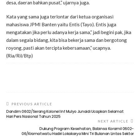
desa, daeran bahkan pusat,” ujarnya juga.
Kata yang sama juga terlontar dari ketua organisasi
mahasiswa JPMI Banten yaitu Entis (Tayo). Entis juga
mengatakan jika perlu adanya kerja sama,” jadi begini pak, jika
dalam segala bidang, kita bisa bekerja sama dan bergotong
royong, pasti akan tercipta kebersamaan,” ucapnya.
(Ria/Ril/Btp)
PREVIOUS ARTICLE
Dandim 0602/Serang Kolonel Inf Mulyo Junaidi Ucapkan Selamat
Hari Pers Nasional Tahun 2025
NEXT ARTICLE
Dukung Program Kesehatan, Babinsa Koramil 0602-
06/Kramatwatu Hadiri Lokakarya Mini Tri Bulanan Lintas Sektor