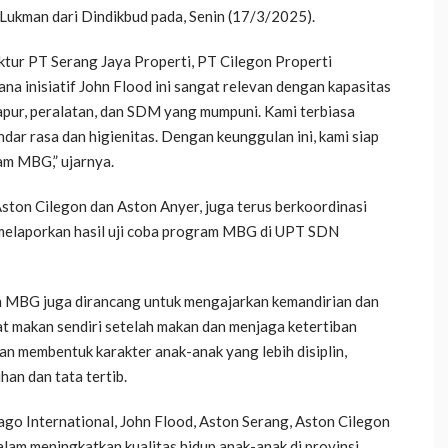
Lukman dari Dindikbud pada, Senin (17/3/2025).
tur PT Serang Jaya Properti, PT Cilegon Properti
na inisiatif John Flood ini sangat relevan dengan kapasitas
 dapur, peralatan, dan SDM yang mumpuni. Kami terbiasa
ar rasa dan higienitas. Dengan keunggulan ini, kami siap
m MBG,” ujarnya.
Aston Cilegon dan Aston Anyer, juga terus berkoordinasi
 melaporkan hasil uji coba program MBG di UPT SDN
m MBG juga dirancang untuk mengajarkan kemandirian dan
at makan sendiri setelah makan dan menjaga ketertiban
an membentuk karakter anak-anak yang lebih disiplin,
han dan tata tertib.
go International, John Flood, Aston Serang, Aston Cilegon
lam meningkatkan kualitas hidup anak-anak di provinsi