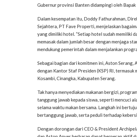
Gubernur provinsi Banten didampingi oleh Bapak 
Dalam kesempatan itu, Doddy Fathurahman, Direk
Sejahtera, PT Fave Properti, menjelaskan bagaima
yang dimiliki hotel. “Setiap hotel sudah memiliki
memasak dalam jumlah besar dengan menjaga stand
mendukung pemerintah dalam menjalankan progra
Sebagai bagian dari komitmen ini, Aston Serang, 
dengan Kantor Staf Presiden (KSP) RI, termasuk
Kosambi, Cinangka, Kabupaten Serang.
Tak hanya menyediakan makanan bergizi, progra
tanggung jawab kepada siswa, seperti mencuci al
selama waktu makan bersama. Langkah ini bertuju
bertanggung jawab, serta peduli terhadap kebersi
Dengan dorongan dari CEO & President Archipela
dan Aston Anyer berharap dapat berperan aktif da