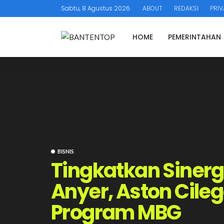
Sabtu, 8 Agustus 2026
ABOUT
REDAKSI
PRIV
HOME
PEMERINTAHAN
BISNIS
Tingkatkan Sinerg
Anyer, Aston Cil
Program MBG