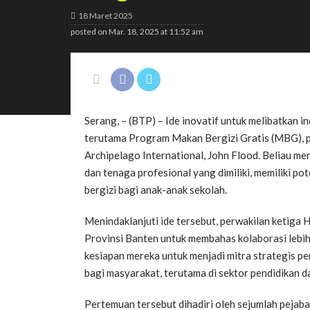
18 Maret 2025
posted on
Mar. 18, 2025 at 11:52 am
Serang, – (BTP) – Ide inovatif untuk melibatkan
terutama Program Makan Bergizi Gratis (MBG), p
Archipelago International, John Flood. Beliau me
dan tenaga profesional yang dimiliki, memiliki p
bergizi bagi anak-anak sekolah.
Menindaklanjuti ide tersebut, perwakilan ketiga
Provinsi Banten untuk membahas kolaborasi lebih
kesiapan mereka untuk menjadi mitra strategis pe
bagi masyarakat, terutama di sektor pendidikan d
Pertemuan tersebut dihadiri oleh sejumlah pejaba