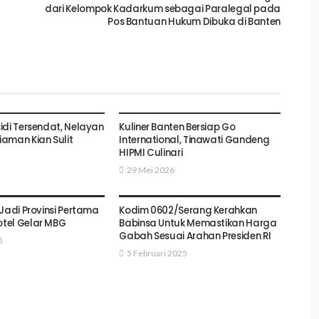
dari Kelompok Kadarkum sebagai Paralegal pada
Pos Bantuan Hukum Dibuka di Banten
BISNIS
PEMERINTAHAN
idi Tersendat, Nelayan
Kuliner Banten Bersiap Go
aman Kian Sulit
International, Tinawati Gandeng
HIPMI Culinari
29 Mei 2026
BISNIS
Jadi Provinsi Pertama
Kodim 0602/Serang Kerahkan
tel Gelar MBG
Babinsa Untuk Memastikan Harga
Gabah Sesuai Arahan Presiden RI
5
5 Februari 2025