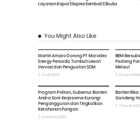
Layanan Kapal Ekspres Kembali Dibuka
You Might Also Like
BISNIS
BISNIS
Martin Amaro Dorong PT Marodex
BBM Bersubs
Energy Persada Tumbuh Lewat
Padang Pari
Inovasi dan Penguatan SDM
Melaut
4 Juli 2026
30 Juni 2026
BISNIS
BISNIS
Program Poliran, Gubernur Banten
Banten Bisa 
Andra Soni: Kerjasama Kurangi
Gandeng Ho
Pengangguran dan Tingkatkan
7 Maret 202
Ketahanan Pangan
20 Maret 2025