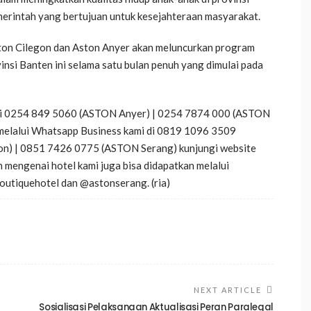
emerintah yang bertujuan untuk kesejahteraan masyarakat.
 Aston Cilegon dan Aston Anyer akan meluncurkan program
insi Banten ini selama satu bulan penuh yang dimulai pada
i di 0254 849 5060 (ASTON Anyer) | 0254 7874 000 (ASTON
melalui Whatsapp Business kami di 0819 1096 3509
n) | 0851 7426 0775 (ASTON Serang) kunjungi website
 mengenai hotel kami juga bisa didapatkan melalui
utiquehotel dan @astonserang. (ria)
NEXT ARTICLE
Sosialisasi Pelaksanaan Aktualisasi Peran Paralegal