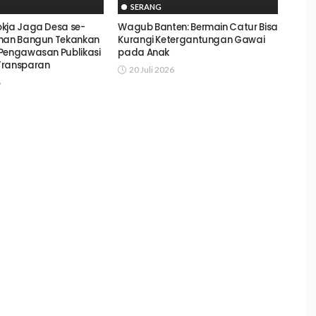
SERANG
kja Jaga Desa se-
Wagub Banten: Bermain Catur Bisa
sman Bangun Tekankan
Kurangi Ketergantungan Gawai
Pengawasan Publikasi
pada Anak
Transparan
20 Juli 2026
6