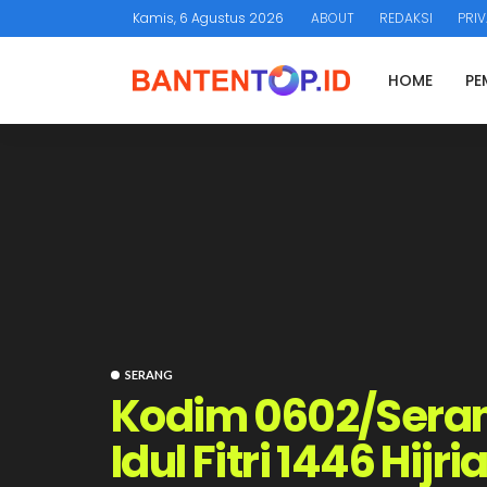
Kamis, 6 Agustus 2026
ABOUT
REDAKSI
PRIV
HOME
PE
SERANG
Kodim 0602/Seran
Idul Fitri 1446 Hijri