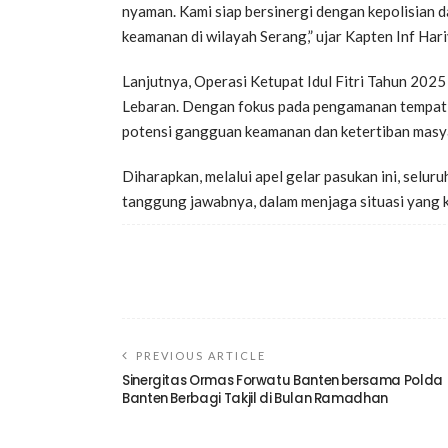
nyaman. Kami siap bersinergi dengan kepolisian d
keamanan di wilayah Serang,” ujar Kapten Inf Har
Lanjutnya, Operasi Ketupat Idul Fitri Tahun 2025
Lebaran. Dengan fokus pada pengamanan tempat ib
potensi gangguan keamanan dan ketertiban masy
Diharapkan, melalui apel gelar pasukan ini, selu
tanggung jawabnya, dalam menjaga situasi yang ko
PREVIOUS ARTICLE
Sinergitas Ormas Forwatu Banten bersama Polda
Banten Berbagi Takjil di Bulan Ramadhan