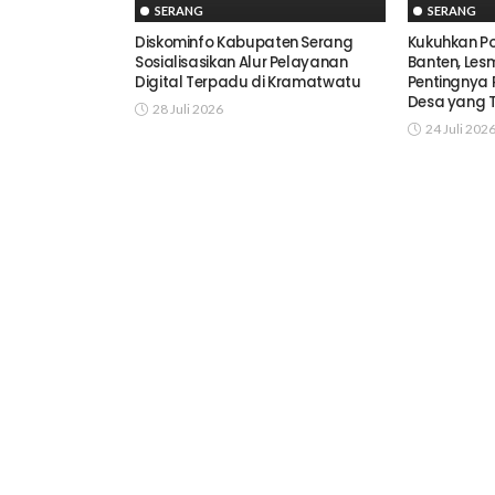
SERANG
SERANG
Diskominfo Kabupaten Serang
Kukuhkan Po
Sosialisasikan Alur Pelayanan
Banten, Le
Digital Terpadu di Kramatwatu
Pentingnya 
Desa yang 
28 Juli 2026
24 Juli 202