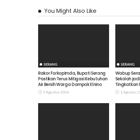
You Might Also Like
SERANG
SERANG
Rakor Forkopimda, Bupati Serang
Wabup Sera
Pastikan Terus Mitigasi Kebutuhan
Sekolah jad
Air Bersih Warga Dampak Elnino
Tingkatkan 
5 Agustus 2026
1 Agustus 