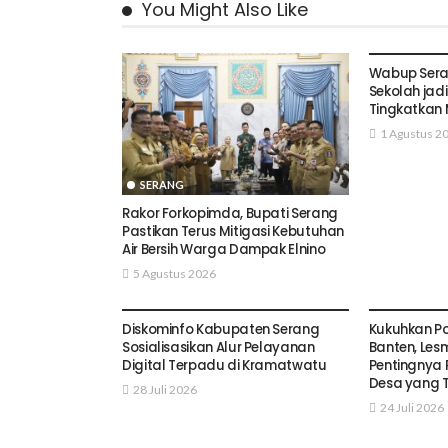
You Might Also Like
SERANG
Wabup Sera
Sekolah jad
Tingkatkan 
1 Agustus 2
SERANG
Rakor Forkopimda, Bupati Serang
Pastikan Terus Mitigasi Kebutuhan
Air Bersih Warga Dampak Elnino
5 Agustus 2026
SERANG
SERANG
Diskominfo Kabupaten Serang
Kukuhkan Po
Sosialisasikan Alur Pelayanan
Banten, Le
Digital Terpadu di Kramatwatu
Pentingnya 
Desa yang 
28 Juli 2026
24 Juli 2026