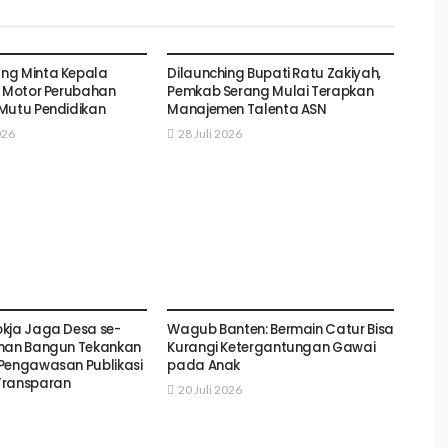
SERANG
ng Minta Kepala
Dilaunching Bupati Ratu Zakiyah,
i Motor Perubahan
Pemkab Serang Mulai Terapkan
Mutu Pendidikan
Manajemen Talenta ASN
026
28 Juli 2026
SERANG
kja Jaga Desa se-
Wagub Banten: Bermain Catur Bisa
sman Bangun Tekankan
Kurangi Ketergantungan Gawai
Pengawasan Publikasi
pada Anak
Transparan
20 Juli 2026