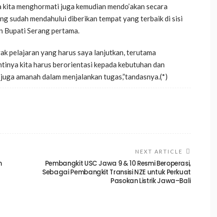
ka kita menghormati juga kemudian mendo’akan secara
g sudah mendahului diberikan tempat yang terbaik di sisi
an Bupati Serang pertama.
ak pelajaran yang harus saya lanjutkan, terutama
ntinya kita harus berorientasi kepada kebutuhan dan
juga amanah dalam menjalankan tugas,”tandasnya.(*)
NEXT ARTICLE
n
Pembangkit USC Jawa 9 & 10 Resmi Beroperasi,
Sebagai Pembangkit Transisi NZE untuk Perkuat
Pasokan Listrik Jawa–Bali