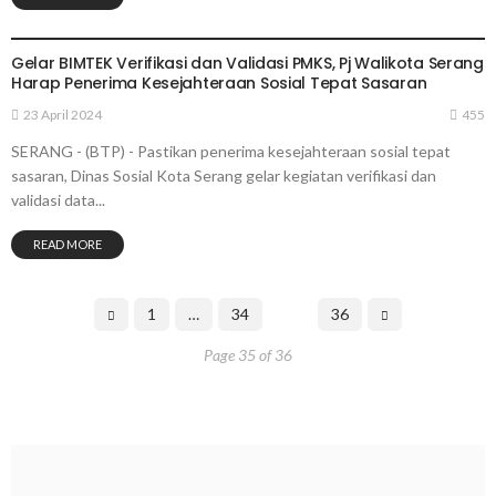
SERANG
Gelar BIMTEK Verifikasi dan Validasi PMKS, Pj Walikota Serang
Harap Penerima Kesejahteraan Sosial Tepat Sasaran
23 April 2024
455
SERANG - (BTP) - Pastikan penerima kesejahteraan sosial tepat
sasaran, Dinas Sosial Kota Serang gelar kegiatan verifikasi dan
validasi data...
READ MORE
1
…
34
35
36
Page 35 of 36