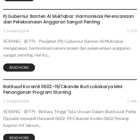
SERANG
Pj Gubernur Banten Al Muktabar: Harmonisasi Perencanaan
dan Pelaksanaan Anggaran Sangat Penting
24 April 2024
370
SERANG - (BTP) - Penjabat (Pj) Gubernur Banten Al Muktabar
mengatakan, harmonisasi perencanaan dan pelaksanaan anggaran
sangat penting. Hal itu...
READ MORE
SERANG
Batituud Koramil 0602-19/Cikande Ikuti Lokakarya Mini
Penanganan Program Stunting
24 April 2024
445
SERANG - (BTP) - Bintara Tinggi Tata Urusan Dalam (Batituud) Pelda
Djunaidi mewakili Danramil 0602-19/Cikande Kodim 0602/Serang
Kapten Inf Jakson...
READ MORE