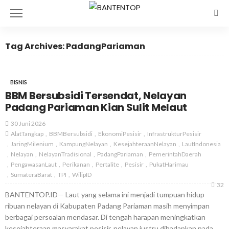
Tag Archives: PadangPariaman
BISNIS
BBM Bersubsidi Tersendat, Nelayan
Padang Pariaman Kian Sulit Melaut
30 Juni 2026
AlatTangkap
BBMBersubsidi
EkonomiPesisir
InfrastrukturPesisir
JaringMilenium
KampungNelayan
KesejahteraanNelayan
LautIndonesia
Nelayan
NelayanTradisional
PadangPariaman
PemerintahDaerah
PengawasanLaut
Perikanan
Pertalite
Pesisir
PukatHarimau
SumateraBarat
TPI
WilipID
32
BANTENTOP.ID— Laut yang selama ini menjadi tumpuan hidup
ribuan nelayan di Kabupaten Padang Pariaman masih menyimpan
berbagai persoalan mendasar. Di tengah harapan meningkatkan
kesejahteraan masyarakat pesisir, nelayan justru dihadapkan pada