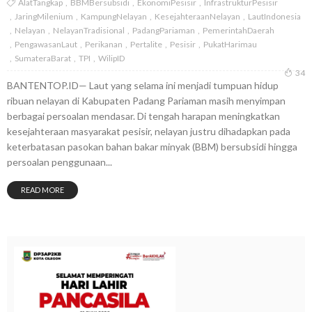
AlatTangkap
BBMBersubsidi
EkonomiPesisir
InfrastrukturPesisir
JaringMilenium
KampungNelayan
KesejahteraanNelayan
LautIndonesia
Nelayan
NelayanTradisional
PadangPariaman
PemerintahDaerah
PengawasanLaut
Perikanan
Pertalite
Pesisir
PukatHarimau
SumateraBarat
TPI
WilipID
34
BANTENTOP.ID— Laut yang selama ini menjadi tumpuan hidup
ribuan nelayan di Kabupaten Padang Pariaman masih menyimpan
berbagai persoalan mendasar. Di tengah harapan meningkatkan
kesejahteraan masyarakat pesisir, nelayan justru dihadapkan pada
keterbatasan pasokan bahan bakar minyak (BBM) bersubsidi hingga
persoalan penggunaan...
READ MORE