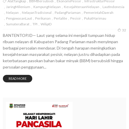
AlatTangkap
BBMBersubsidi
EkonomiPesisir
InfrastrukturPesisir
JaringMilenium
KampungNelayan
KesejahteraanNelayan
LautIndonesia
Nelayan
NelayanTradisional
PadangPariaman
PemerintahDaerah
PengawasanLaut
Perikanan
Pertalite
Pesisir
PukatHarimau
SumateraBarat
TPI
WilipID
32
BANTENTOP.ID— Laut yang selama ini menjadi tumpuan hidup
ribuan nelayan di Kabupaten Padang Pariaman masih menyimpan
berbagai persoalan mendasar. Di tengah harapan meningkatkan
kesejahteraan masyarakat pesisir, nelayan justru dihadapkan pada
keterbatasan pasokan bahan bakar minyak (BBM) bersubsidi hingga
persoalan penggunaan...
READ MORE