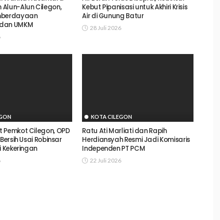
Alun-Alun Cilegon,
Kebut Pipanisasi untuk Akhiri Krisis
mberdayaan
Air di Gunung Batur
 dan UMKM
28 Juli 2026
6
EGON
KOTA CILEGON
 Pemkot Cilegon, OPD
Ratu Ati Marliati dan Rapih
 Bersih Usai Robinsar
Herdiansyah Resmi Jadi Komisaris
i Kekeringan
Independen PT PCM
6
22 Juli 2026