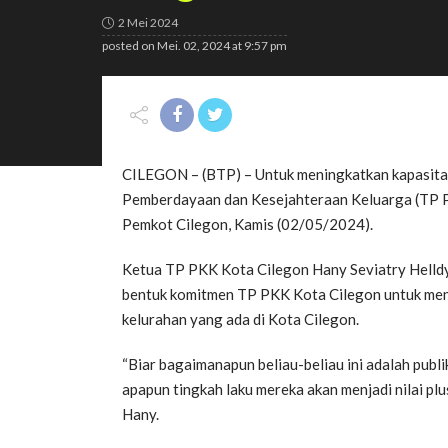
2 Mei 2024
posted on
Mei. 02, 2024 at 9:57 pm
CILEGON – (BTP) – Untuk meningkatkan kapasita
Pemberdayaan dan Kesejahteraan Keluarga (TP P
Pemkot Cilegon, Kamis (02/05/2024).
Ketua TP PKK Kota Cilegon Hany Seviatry Helldy
bentuk komitmen TP PKK Kota Cilegon untuk me
kelurahan yang ada di Kota Cilegon.
“Biar bagaimanapun beliau-beliau ini adalah publi
apapun tingkah laku mereka akan menjadi nilai pl
Hany.