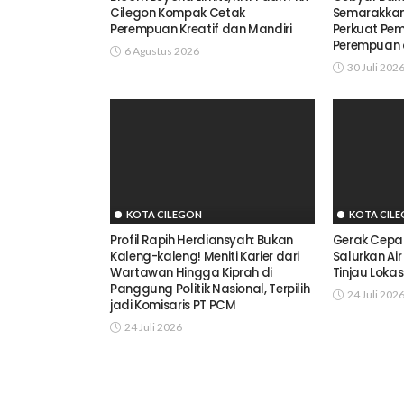
Cilegon Kompak Cetak
Semarakkan 
Perempuan Kreatif dan Mandiri
Perkuat Pe
Perempuan
6 Agustus 2026
30 Juli 202
KOTA CILEGON
KOTA CIL
Profil Rapih Herdiansyah: Bukan
Gerak Cepat
Kaleng-kaleng! Meniti Karier dari
Salurkan Air
Wartawan Hingga Kiprah di
Tinjau Lokas
Panggung Politik Nasional, Terpilih
24 Juli 202
jadi Komisaris PT PCM
24 Juli 2026