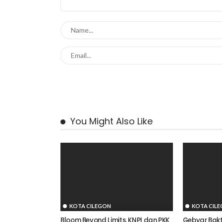
You Might Also Like
KOTA CILEGON
KOTA CIL
Bloom Beyond Limits, KNPI dan PKK
Gebyar Bakt