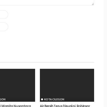
EGON
KOTA CILEGON
i Wanita Nusantara
Air Bersih Terus Disuplai, Robinsar