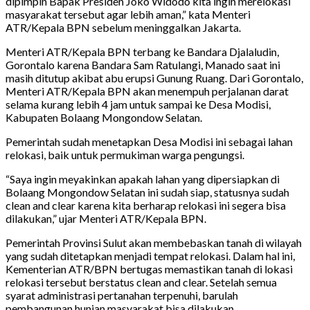
dipimpin Bapak Presiden Joko Widodo kita ingin merelokasi
masyarakat tersebut agar lebih aman,” kata Menteri
ATR/Kepala BPN sebelum meninggalkan Jakarta.
Menteri ATR/Kepala BPN terbang ke Bandara Djalaludin,
Gorontalo karena Bandara Sam Ratulangi, Manado saat ini
masih ditutup akibat abu erupsi Gunung Ruang. Dari Gorontalo,
Menteri ATR/Kepala BPN akan menempuh perjalanan darat
selama kurang lebih 4 jam untuk sampai ke Desa Modisi,
Kabupaten Bolaang Mongondow Selatan.
Pemerintah sudah menetapkan Desa Modisi ini sebagai lahan
relokasi, baik untuk permukiman warga pengungsi.
“Saya ingin meyakinkan apakah lahan yang dipersiapkan di
Bolaang Mongondow Selatan ini sudah siap, statusnya sudah
clean and clear karena kita berharap relokasi ini segera bisa
dilakukan,” ujar Menteri ATR/Kepala BPN.
Pemerintah Provinsi Sulut akan membebaskan tanah di wilayah
yang sudah ditetapkan menjadi tempat relokasi. Dalam hal ini,
Kementerian ATR/BPN bertugas memastikan tanah di lokasi
relokasi tersebut berstatus clean and clear. Setelah semua
syarat administrasi pertanahan terpenuhi, barulah
pembangunan hunian masyarakat bisa dilakukan.