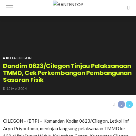
KOTA CILEGON
Dandim 0623/Cilegon Tinjau Pelaksanaan
TMMD, Cek Perkembangan Pembangunan
Sasaran Fisik
15 Mei 2024
CILEGON – (BTP) – Komandan Kodim 0623/Cilegon, Letkol Inf
Aryo Priyoutomo, meninjau langsung pelaksanaan TMMD ke-