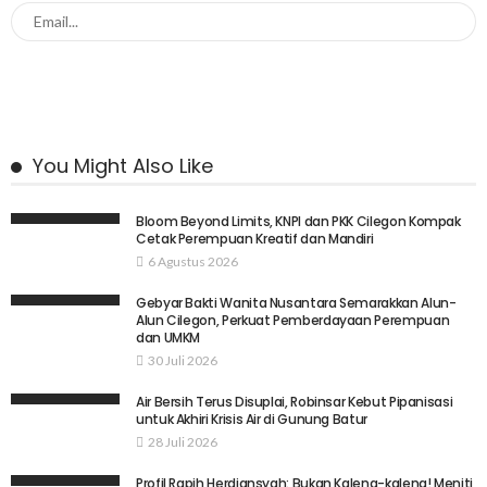
You Might Also Like
Bloom Beyond Limits, KNPI dan PKK Cilegon Kompak
Cetak Perempuan Kreatif dan Mandiri
6 Agustus 2026
Gebyar Bakti Wanita Nusantara Semarakkan Alun-
Alun Cilegon, Perkuat Pemberdayaan Perempuan
dan UMKM
30 Juli 2026
Air Bersih Terus Disuplai, Robinsar Kebut Pipanisasi
untuk Akhiri Krisis Air di Gunung Batur
28 Juli 2026
Profil Rapih Herdiansyah: Bukan Kaleng-kaleng! Meniti