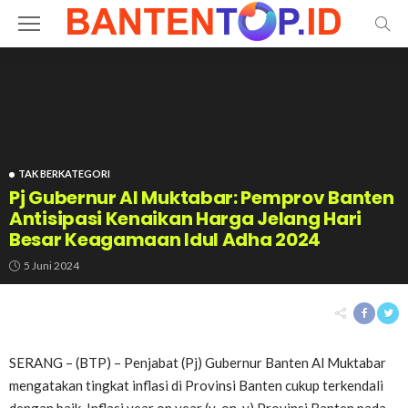
TAK BERKATEGORI
Pj Gubernur Al Muktabar: Pemprov Banten
Antisipasi Kenaikan Harga Jelang Hari
Besar Keagamaan Idul Adha 2024
5 Juni 2024
SERANG – (BTP) – Penjabat (Pj) Gubernur Banten Al Muktabar
mengatakan tingkat inflasi di Provinsi Banten cukup terkendali