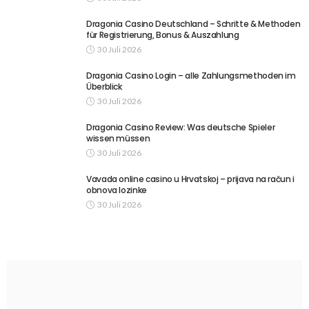
Dragonia Casino Deutschland – Schritte & Methoden
für Registrierung, Bonus & Auszahlung
30 Juli 2026
Dragonia Casino Login – alle Zahlungsmethoden im
Überblick
30 Juli 2026
Dragonia Casino Review: Was deutsche Spieler
wissen müssen
30 Juli 2026
Vavada online casino u Hrvatskoj – prijava na račun i
obnova lozinke
30 Juli 2026