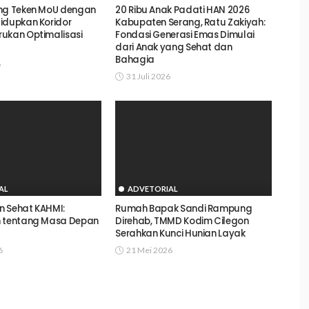
ang Teken MoU dengan
20 Ribu Anak Padati HAN 2026
idupkan Koridor
Kabupaten Serang, Ratu Zakiyah:
ukan Optimalisasi
Fondasi Generasi Emas Dimulai
dari Anak yang Sehat dan
Bahagia
6
31 Juli 2026
AL
ADVETORIAL
an Sehat KAHMI:
Rumah Bapak Sandi Rampung
n tentang Masa Depan
Direhab, TMMD Kodim Cilegon
Serahkan Kunci Hunian Layak
6
21 Mei 2026