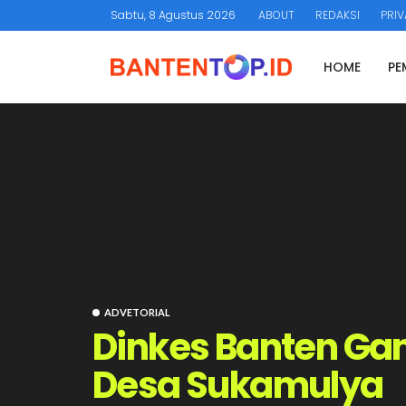
Sabtu, 8 Agustus 2026
ABOUT
REDAKSI
PRIV
HOME
PE
ADVETORIAL
Dinkes Banten Gan
Desa Sukamulya