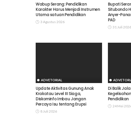
Wabup Serang: Pendidikan
Bupati Ser
Karakter Harus Menjadi Instrumen
Situbondo H
Utama satuan Pendidikan
Anyer-Panar
PAD
3 Agustus 2026
31 Juli 202
ADVETORIAL
ADVETORI
Update Aktivitas Gunung Anak
Di Balik Jal
Krakatau Level III Siaga,
Kegelisaha
Diskominfo Imbau Jangan
Pendidikan
Percaya Isu tentang Erupsi
24 Mei 202
8 Juli 2026