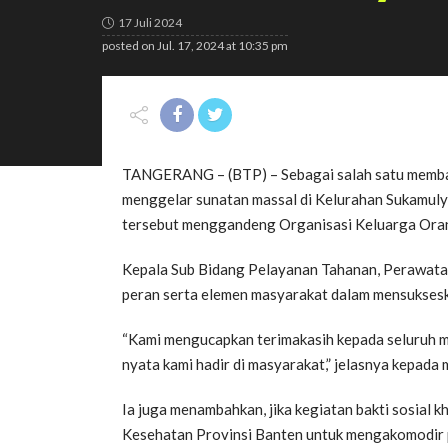
17 Juli 2024
posted on
Jul. 17, 2024 at 10:35 pm
TANGERANG – (BTP) – Sebagai salah satu memban
menggelar sunatan massal di Kelurahan Sukamul
tersebut menggandeng Organisasi Keluarga Orang
Kepala Sub Bidang Pelayanan Tahanan, Perawatan
peran serta elemen masyarakat dalam mensukseska
“Kami mengucapkan terimakasih kepada seluruh ma
nyata kami hadir di masyarakat,” jelasnya kepada 
Ia juga menambahkan, jika kegiatan bakti sosial kh
Kesehatan Provinsi Banten untuk mengakomodir 