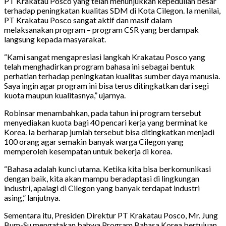
PT Krakatau Posco yang telah menunjukkan kepedulian besar
terhadap peningkatan kualitas SDM di Kota Cilegon. Ia menilai,
PT Krakatau Posco sangat aktif dan masif dalam
melaksanakan program – program CSR yang berdampak
langsung kepada masyarakat.
“Kami sangat mengapresiasi langkah Krakatau Posco yang
telah menghadirkan program bahasa ini sebagai bentuk
perhatian terhadap peningkatan kualitas sumber daya manusia.
Saya ingin agar program ini bisa terus ditingkatkan dari segi
kuota maupun kualitasnya,” ujarnya.
Robinsar menambahkan, pada tahun ini program tersebut
menyediakan kuota bagi 40 pencari kerja yang berminat ke
Korea. Ia berharap jumlah tersebut bisa ditingkatkan menjadi
100 orang agar semakin banyak warga Cilegon yang
memperoleh kesempatan untuk bekerja di korea.
“Bahasa adalah kunci utama. Ketika kita bisa berkomunikasi
dengan baik, kita akan mampu beradaptasi di lingkungan
industri, apalagi di Cilegon yang banyak terdapat industri
asing,” lanjutnya.
Sementara itu, Presiden Direktur PT Krakatau Posco, Mr. Jung
Bum-Su mengatakan bahwa Program Bahasa Korea bertujuan