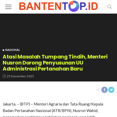
NASIONAL
Atasi Masalah Tumpang Tindih, Menteri
Nusron Dorong Penyusunan UU
Administrasi Pertanahan Baru
25 November 2025
Jakarta, – (BTP) – Menteri Agraria dan Tata Ruang/Kepala
Badan Pertanahan Nasional (ATR/BPN), Nusron Wahid,