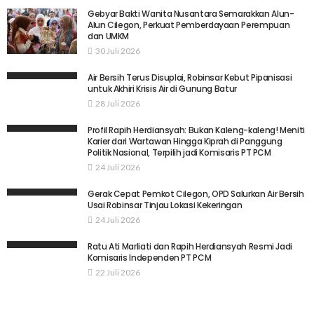
Gebyar Bakti Wanita Nusantara Semarakkan Alun-
Alun Cilegon, Perkuat Pemberdayaan Perempuan
dan UMKM
30 Juli 2026
Air Bersih Terus Disuplai, Robinsar Kebut Pipanisasi
untuk Akhiri Krisis Air di Gunung Batur
28 Juli 2026
Profil Rapih Herdiansyah: Bukan Kaleng-kaleng! Meniti
Karier dari Wartawan Hingga Kiprah di Panggung
Politik Nasional, Terpilih jadi Komisaris PT PCM
24 Juli 2026
Gerak Cepat Pemkot Cilegon, OPD Salurkan Air Bersih
Usai Robinsar Tinjau Lokasi Kekeringan
24 Juli 2026
Ratu Ati Marliati dan Rapih Herdiansyah Resmi Jadi
Komisaris Independen PT PCM
22 Juli 2026