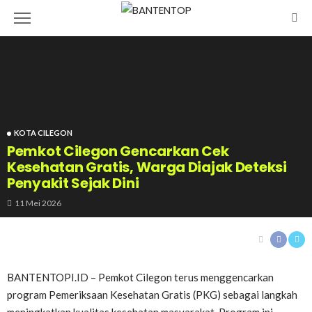
KOTA CILEGON
Pemkot Cilegon Gencarkan Cek
Kesehatan Gratis, Warga Diajak Deteksi
Penyakit Sejak Dini
11 Mei 2026
BANTENTOPI.ID – Pemkot Cilegon terus menggencarkan
program Pemeriksaan Kesehatan Gratis (PKG) sebagai langkah