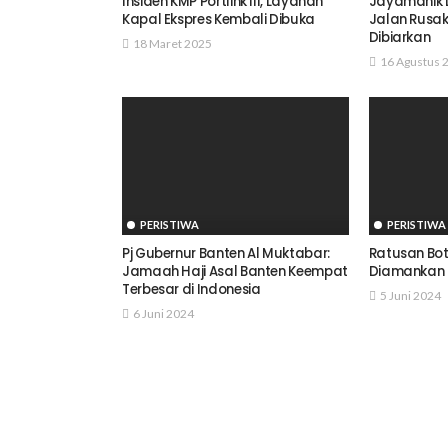
Insiden KMP Portlink III, Layanan
Jayamanik 
Kapal Ekspres Kembali Dibuka
Jalan Rusa
Dibiarkan
18 Maret 2025
16 Agustus 
PERISTIWA
PERISTIWA
Pj Gubernur Banten Al Muktabar:
Ratusan Boto
Jamaah Haji Asal Banten Keempat
Diamankan S
Terbesar di Indonesia
5 Juni 2024
6 Juni 2024