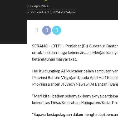
27 April 2024
posted on
Apr. 27, 2024 at 2:54 pm
SERANG – (BTP) – Penjabat (Pj) Gubernur Banten
untuk siap dan siaga kebencanaan. Menjadikanny
ketangguhan masyarakat.
Hal itu diungkap Al Muktabar dalam sambutan yan
Provinsi Banten Virgojanti, pada Apel Hari Kes
Provinsi Banten Jl Syech Nawawi Al Bantani, Ban
“Mari kita libatkan sebanyak-banyaknya partisip
komunitas Desa/Kelurahan, Kabupaten/Kota, Provi
“Supaya kesiapsiagaan dalam menghadapi bencana