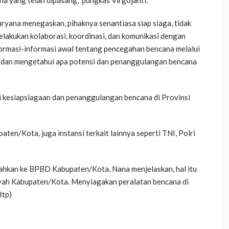
a yang telah dipasang,” pungkas Virgojanti.
yana menegaskan, pihaknya senantiasa siap siaga, tidak
elakukan kolaborasi, koordinasi, dan komunikasi dengan
formasi-informasi awal tentang pencegahan bencana melalui
 dan mengetahui apa potensi dan penanggulangan bencana
i kesiapsiagaan dan penanggulangan bencana di Provinsi
en/Kota, juga instansi terkait lainnya seperti TNI, Polri
erahkan ke BPBD Kabupaten/Kota, Nana menjelaskan, hal itu
ayah Kabupaten/Kota. Menyiagakan peralatan bencana di
Btp)