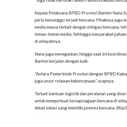
“Juga tidak merusak rambu-rambu evakuasi bencan
Kepala Pelaksana BPBD Provinsi Banten Nana Sur
perlu menunggu terjadi bencana. Pihaknya juga m
media massa terkait dengan mitigasi bencana. In
teman-teman media. Sehingga masyarakat paham
di wilayahnya.
Nana juga menegaskan, hingga saat ini koordinas
Banten berjalan dengan baik.
“Antara Pemerintah Provinsi dengan BPBD Kabupat
juga unsur relawan kebencanaan,” ucapnya.
Terkait bantuan logistik dan peralatan yang dis
untuk memperkuat kesiapsiagaan bencana di wil
dekat lokasi yang memiliki potensi bencana. (Ria/