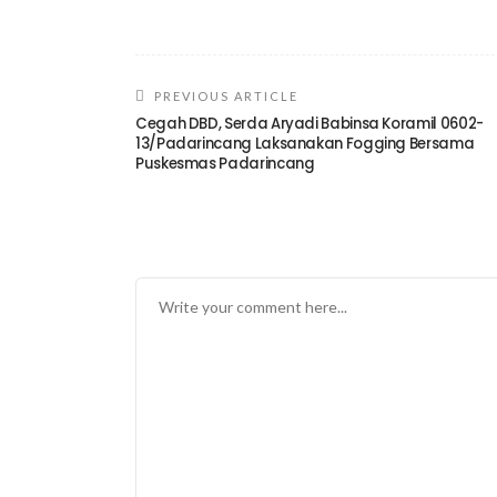
PREVIOUS ARTICLE
Cegah DBD, Serda Aryadi Babinsa Koramil 0602-
13/Padarincang Laksanakan Fogging Bersama
Puskesmas Padarincang
TINGGALKAN BALASAN