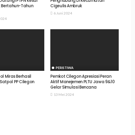
Datangi PTPN Kesal
Penghubung Di Kecamatan
k Bertahun-Tahun
Cigeulis Ambruk
6 Juni 2024
2024
PERISTIWA
l Miras Berhasil
Pemkot Cilegon Apresiasi Peran
atpol PP Cilegon
Aktif Manejemen PLTU Jawa 9&10
Gelar Simulasi Bencana
13 Mei 2024