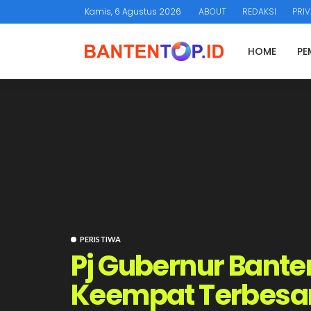
Kamis, 6 Agustus 2026
ABOUT
REDAKSI
PRIV
HOME
PE
PERISTIWA
Pj Gubernur Bante
Keempat Terbesar