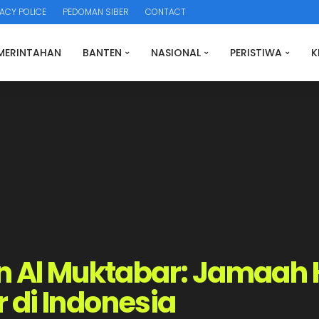
ACY POLICE
PEDOMAN SIBER
CONTACT
MERINTAHAN
BANTEN
NASIONAL
PERISTIWA
K
n Al Muktabar: Jamaah H
 di Indonesia