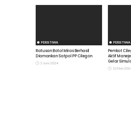
PERISTIWA
PERISTIWA
Ratusan Botol Miras Berhasil
Pemkot Cile
Diamankan Satpol PP Cilegon
Aktif Manej
Gelar Simul
5 Juni 2024
13 Mei 202