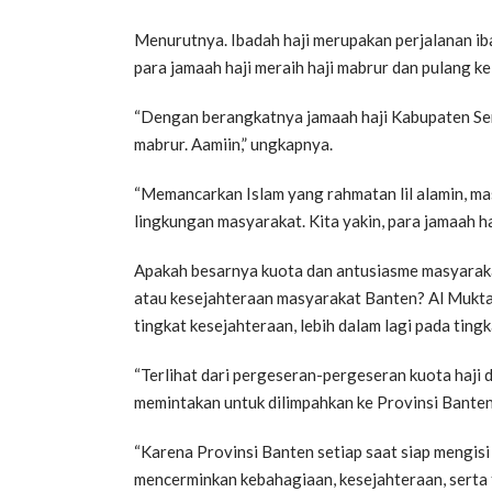
Menurutnya. Ibadah haji merupakan perjalanan ib
para jamaah haji meraih haji mabrur dan pulang k
“Dengan berangkatnya jamaah haji Kabupaten Ser
mabrur. Aamiin,” ungkapnya.
“Memancarkan Islam yang rahmatan lil alamin, ma
lingkungan masyarakat. Kita yakin, para jamaah haj
Apakah besarnya kuota dan antusiasme masyarak
atau kesejahteraan masyarakat Banten? Al Mukta
tingkat kesejahteraan, lebih dalam lagi pada tin
“Terlihat dari pergeseran-pergeseran kuota haji
memintakan untuk dilimpahkan ke Provinsi Banten
“Karena Provinsi Banten setiap saat siap mengisi
mencerminkan kebahagiaan, kesejahteraan, serta t