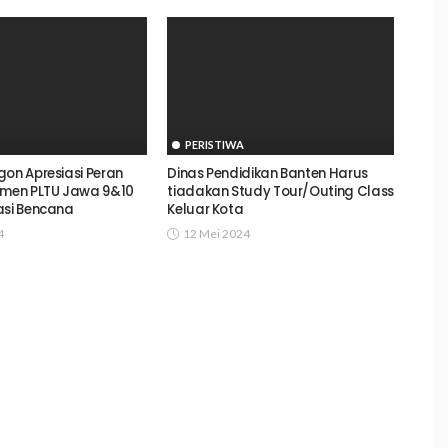
PERISTIWA
gon Apresiasi Peran
Dinas Pendidikan Banten Harus
emen PLTU Jawa 9&10
tiadakan Study Tour/Outing Class
asi Bencana
Keluar Kota
4
12 Mei 2024