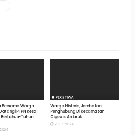
PERISTIWA
a Bersama Warga
Warga Histeris, Jembatan
Datangi PTPN Kesal
Penghubung Di Kecamatan
k Bertahun-Tahun
Cigeulis Ambruk
6 Juni 2024
 2024