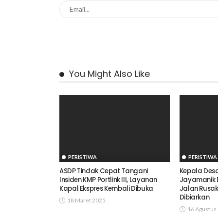
You Might Also Like
PERISTIWA
PERISTIWA
ASDP Tindak Cepat Tangani
Kepala Des
Insiden KMP Portlink III, Layanan
Jayamanik 
Kapal Ekspres Kembali Dibuka
Jalan Rusa
Dibiarkan
18 Maret 2025
16 Agustus