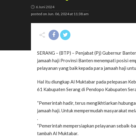
6 Juni 2024
posted on
Jun. 06, 2024 at 11:38 am
SERANG – (BTP) – Penjabat (Pj) Gubernur Banten
jamaah haji Provinsi Banten menempati posisi em
pelayanan yang baik kepada para jamaah haji unt
Hal itu diungkap Al Muktabar pada pelepasan Ke
61 Kabupaten Serang di Pendopo Kabupaten Sera
“Pemerintah hadir, terus mengikhtiarkan hubung
jamaah haji. Untuk mempermudah masyarakat mela
.
“Pemerintah mempersiapkan pelayanan sebaik-bai
tambah Al Muktabar.