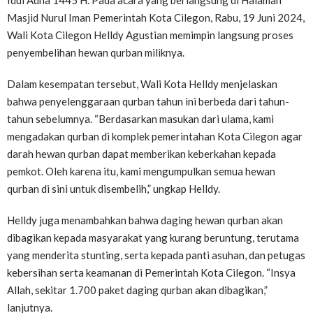
Idul Adha 1445 H. Pada acara yang berlangsung di Halaman
Masjid Nurul Iman Pemerintah Kota Cilegon, Rabu, 19 Juni 2024,
Wali Kota Cilegon Helldy Agustian memimpin langsung proses
penyembelihan hewan qurban miliknya.
Dalam kesempatan tersebut, Wali Kota Helldy menjelaskan
bahwa penyelenggaraan qurban tahun ini berbeda dari tahun-
tahun sebelumnya. “Berdasarkan masukan dari ulama, kami
mengadakan qurban di komplek pemerintahan Kota Cilegon agar
darah hewan qurban dapat memberikan keberkahan kepada
pemkot. Oleh karena itu, kami mengumpulkan semua hewan
qurban di sini untuk disembelih,” ungkap Helldy.
Helldy juga menambahkan bahwa daging hewan qurban akan
dibagikan kepada masyarakat yang kurang beruntung, terutama
yang menderita stunting, serta kepada panti asuhan, dan petugas
kebersihan serta keamanan di Pemerintah Kota Cilegon. “Insya
Allah, sekitar 1.700 paket daging qurban akan dibagikan,”
lanjutnya.