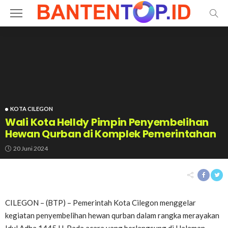
KOTA CILEGON
Wali Kota Helldy Pimpin Penyembelihan
Hewan Qurban di Komplek Pemerintahan
20 Juni 2024
CILEGON – (BTP) – Pemerintah Kota Cilegon menggelar
kegiatan penyembelihan hewan qurban dalam rangka merayakan