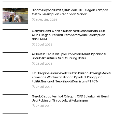
Bloom Beyond Limits, KNPI dan PKK Cilegon Kompak
Cetak Perempuan Kreatif dan Mandiri
6 Agustus 2026
Gebyar Bakti Wanita Nusantara Semarakkan Alun-
Alun Cilegon, Perkuat Pemberdayaan Perempuan
dan UMKM
30 Juli 2026
Air Bersih Terus Disuplai, Robinsar Kebut Pipanisasi
untuk Akhiri Krisis Air di Gunung Batur
28 Juli 2026
Profil Rapih Herdiansyah: Bukan Kaleng-kaleng! Meniti
Karier dari Wartawan Hingga Kiprah di Panggung
Politik Nasional, Terpilih jadi Komisaris PT PCM
24 Juli 2026
Gerak Cepat Pemkot Cilegon, OPD Salurkan Air Bersih
Usai Robinsar Tinjau Lokasi Kekeringan
24 Juli 2026