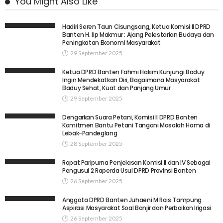
You Might Also Like
Hadiri Seren Taun Cisungsang, Ketua Komisi II DPRD
Banten H. Iip Makmur : Ajang Pelestarian Budaya dan
Peningkatan Ekonomi Masyarakat
29 September 2025
Ketua DPRD Banten Fahmi Hakim Kunjungi Baduy:
Ingin Mendekatkan Diri, Bagaimana Masyarakat
Baduy Sehat, Kuat dan Panjang Umur
29 September 2025
Dengarkan Suara Petani, Komisi II DPRD Banten
Komitmen Bantu Petani Tangani Masalah Hama di
Lebak-Pandeglang
28 September 2025
Rapat Paripurna Penjelasan Komisi II dan IV Sebagai
Pengusul 2 Raperda Usul DPRD Provinsi Banten
26 September 2025
Anggota DPRD Banten Juhaeni M Rois Tampung
Aspirasi Masyarakat Soal Banjir dan Perbaikan Irigasi
26 September 2025