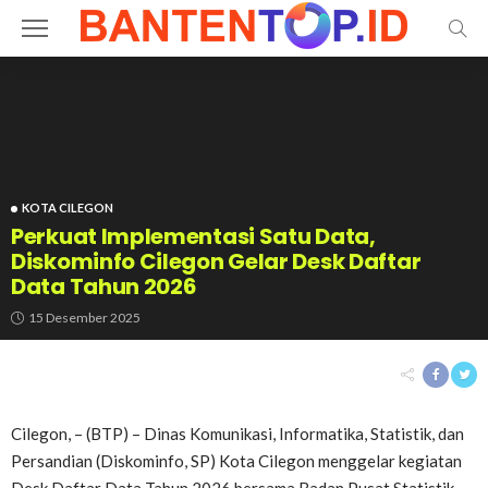
KOTA CILEGON
Perkuat Implementasi Satu Data,
Diskominfo Cilegon Gelar Desk Daftar
Data Tahun 2026
15 Desember 2025
Cilegon, – (BTP) – Dinas Komunikasi, Informatika, Statistik, dan
Persandian (Diskominfo, SP) Kota Cilegon menggelar kegiatan