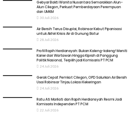
Gebyar Bakti Wanita Nusantara Semarakkan Alun-
Alun Cilegon, Perkuat Pemberdayaan Perempuan
dan UMKM
30 Juli 2026
Air Bersih Terus Disuplai, Robinsar Kebut Pipanisasi
untuk Akhiri Krisis Air di Gunung Batur
28 Juli 2026
Profil Rapih Herdiansyah: Bukan Kaleng-kaleng! Meniti
Karier dari Wartawan Hingga Kiprah di Panggung
Politik Nasional, Terpilih jadi Komisaris PT PCM
24 Juli 2026
Gerak Cepat Pemkot Cilegon, OPD Salurkan Air Bersih
Usai Robinsar Tinjau Lokasi Kekeringan
24 Juli 2026
Ratu Ati Marliati dan Rapih Herdiansyah Resmi Jadi
Komisaris Independen PT PCM
22 Juli 2026