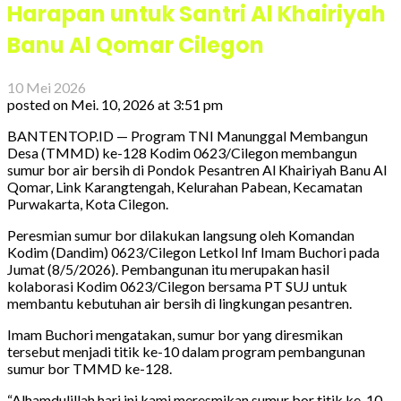
Harapan untuk Santri Al Khairiyah
Banu Al Qomar Cilegon
10 Mei 2026
posted on
Mei. 10, 2026 at 3:51 pm
BANTENTOP.ID — Program TNI Manunggal Membangun
Desa (TMMD) ke-128 Kodim 0623/Cilegon membangun
sumur bor air bersih di Pondok Pesantren Al Khairiyah Banu Al
Qomar, Link Karangtengah, Kelurahan Pabean, Kecamatan
Purwakarta, Kota Cilegon.
Peresmian sumur bor dilakukan langsung oleh Komandan
Kodim (Dandim) 0623/Cilegon Letkol Inf Imam Buchori pada
Jumat (8/5/2026). Pembangunan itu merupakan hasil
kolaborasi Kodim 0623/Cilegon bersama PT SUJ untuk
membantu kebutuhan air bersih di lingkungan pesantren.
Imam Buchori mengatakan, sumur bor yang diresmikan
tersebut menjadi titik ke-10 dalam program pembangunan
sumur bor TMMD ke-128.
“Alhamdulillah hari ini kami meresmikan sumur bor titik ke-10