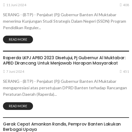
11 Juni 2024
408
SERANG - (BTP) - Penjabat (Pj) Gubernur Banten Al Muktabar
menerima Kunjungan Studi Strategis Dalam Negeri (SSDN) Program
Pendidikan Reguler...
READ MORE
PEMERINTAHAN
Raperda LKPJ APBD 2023 Disetujui, Pj Gubernur Al Muktabar:
APBD Dirancang Untuk Menjawab Harapan Masyarakat
7 Juni 2024
451
SERANG - (BTP) - Penjabat (Pj) Gubernur Banten Al Muktabar
mengapresiasi atas persetujuan DPRD Banten terhadap Rancangan
Peraturan Daerah (Raperda)...
READ MORE
PEMERINTAHAN
Gerak Cepat Amankan Randis, Pemprov Banten Lakukan
Berbagai Upaya