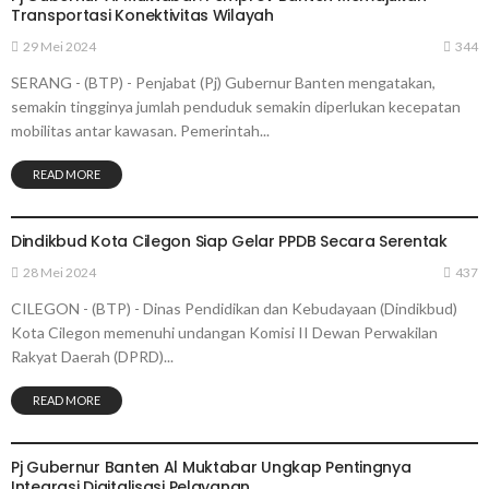
Transportasi Konektivitas Wilayah
29 Mei 2024
344
SERANG - (BTP) - Penjabat (Pj) Gubernur Banten mengatakan,
semakin tingginya jumlah penduduk semakin diperlukan kecepatan
mobilitas antar kawasan. Pemerintah...
READ MORE
PEMERINTAHAN
Dindikbud Kota Cilegon Siap Gelar PPDB Secara Serentak
28 Mei 2024
437
CILEGON - (BTP) - Dinas Pendidikan dan Kebudayaan (Dindikbud)
Kota Cilegon memenuhi undangan Komisi II Dewan Perwakilan
Rakyat Daerah (DPRD)...
READ MORE
PEMERINTAHAN
Pj Gubernur Banten Al Muktabar Ungkap Pentingnya
Integrasi Digitalisasi Pelayanan