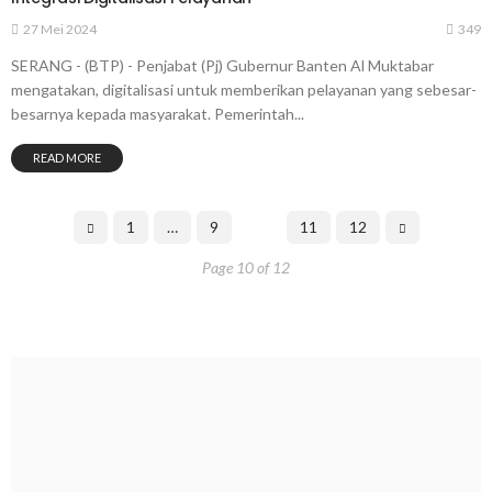
27 Mei 2024
349
SERANG - (BTP) - Penjabat (Pj) Gubernur Banten Al Muktabar
mengatakan, digitalisasi untuk memberikan pelayanan yang sebesar-
besarnya kepada masyarakat. Pemerintah...
READ MORE
1
…
9
10
11
12
Page 10 of 12